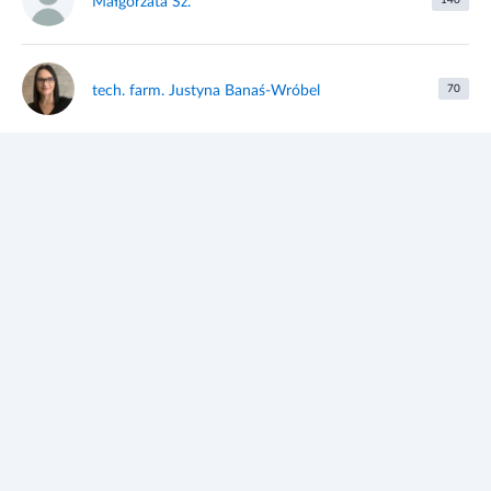
Małgorzata Sz.
140
tech. farm. Justyna Banaś-Wróbel
70