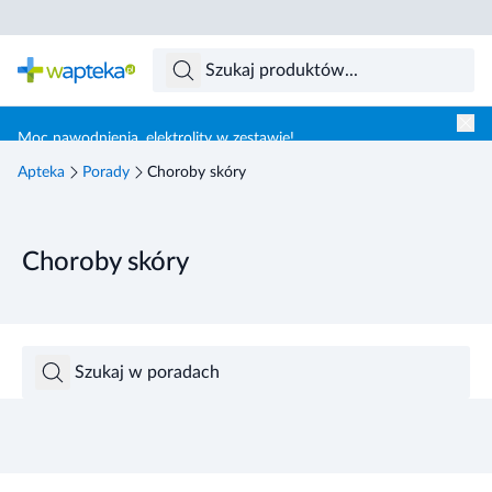
Skocz do treści głównej
Moc nawodnienia, elektrolity w zestawie!
Apteka
Porady
Choroby skóry
Choroby skóry