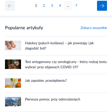
1
2
3
4
...
7
Popularne artykuły
Zobacz wszystkie
Haluksy (paluch koślawy) – jak powstają i jak
złagodzić ból?
Test antygenowy czy serologiczny - który rodzaj testu
wybrać przy objawach COVID-19?
Jak zapobiec przeziębieniu?
Pierwsza pomoc przy odmrożeniach