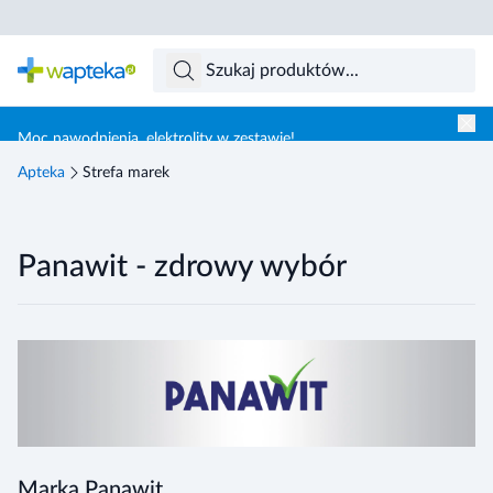
Skocz do treści głównej
Moc nawodnienia, elektrolity w zestawie!
Apteka
Strefa marek
Panawit - zdrowy wybór
Marka Panawit