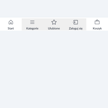
Start
Kategorie
Ulubione
Zaloguj się
Koszyk
Informacje
Zezwolenie
Regulamin Sklepu
Polityka Prywatności sklepu