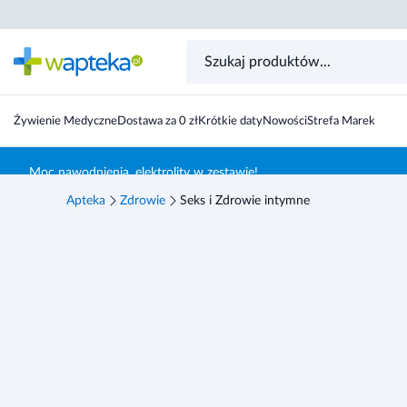
Żywienie Medyczne
Dostawa za 0 zł
Krótkie daty
Nowości
Strefa Marek
Skocz do treści głównej
Moc nawodnienia, elektrolity w zestawie!
Apteka
Zdrowie
Seks i Zdrowie intymne