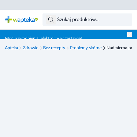
Skocz do treści głównej
Moc nawodnienia, elektrolity w zestawie!
Apteka
Zdrowie
Bez recepty
Problemy skórne
Nadmierna potl