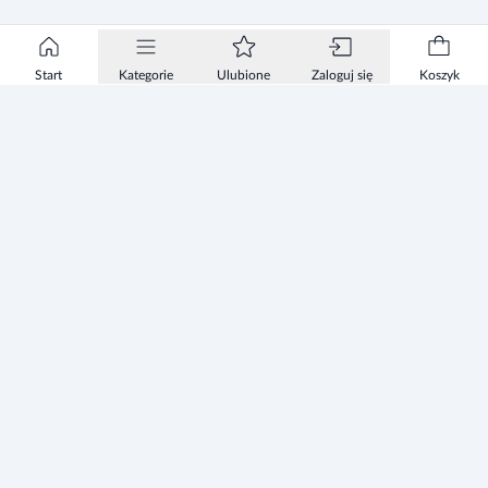
Start
Kategorie
Ulubione
Zaloguj się
Koszyk
Informacje
Zezwolenie
Regulamin Sklepu
Polityka Prywatności sklepu
Zużyty sprzęt elektryczny i elektroniczny