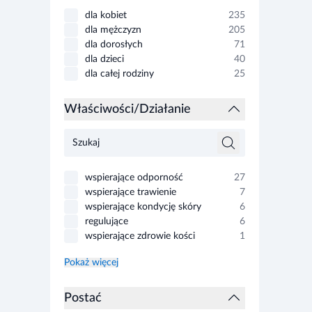
dla kobiet
235
dla mężczyzn
205
dla dorosłych
71
dla dzieci
40
dla całej rodziny
25
Właściwości/Działanie
wspierające odporność
27
wspierające trawienie
7
wspierające kondycję skóry
6
regulujące
6
wspierające zdrowie kości
1
Pokaż więcej
Postać