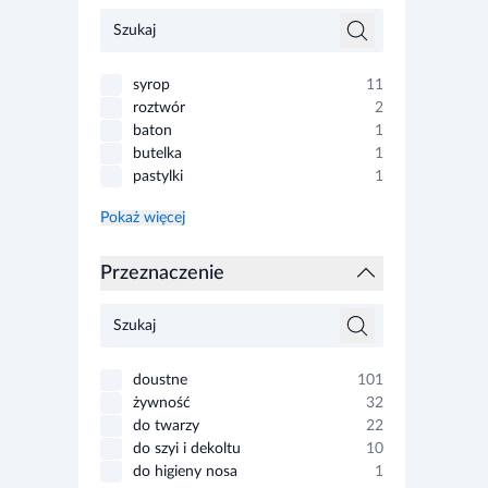
syrop
11
roztwór
2
baton
1
butelka
1
pastylki
1
Pokaż więcej
Przeznaczenie
doustne
101
żywność
32
do twarzy
22
do szyi i dekoltu
10
do higieny nosa
1