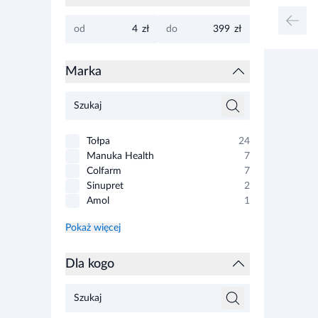
od
zł
do
zł
Marka
Tołpa
24
Manuka Health
7
Colfarm
7
Sinupret
2
Amol
1
Pokaż więcej
Dla kogo