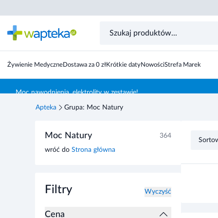
Żywienie Medyczne
Dostawa za 0 zł
Krótkie daty
Nowości
Strefa Marek
Skocz do treści głównej
Moc nawodnienia, elektrolity w zestawie!
Apteka
Grupa: Moc Natury
Przejdź do listy produktów
Moc Natury
364
Sorto
wróć do
Strona główna
Filtry
Wyczyść
Cena