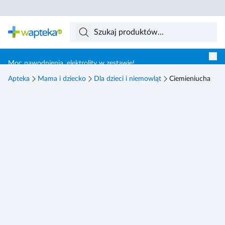
Skocz do treści głównej
Moc nawodnienia, elektrolity w zestawie!
Apteka
Mama i dziecko
Dla dzieci i niemowląt
Ciemieniucha