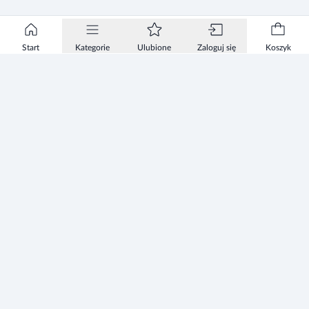
Start
Kategorie
Ulubione
Zaloguj się
Koszyk
Informacje
Zezwolenie
Regulamin Sklepu
Polityka Prywatności sklepu
Zużyty sprzęt elektryczny i elektroniczny