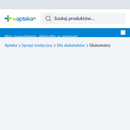
Skocz do treści głównej
Moc nawodnienia, elektrolity w zestawie!
Apteka
Sprzęt medyczny
Dla diabetyków
Glukometry