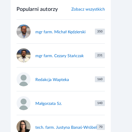
Popularni autorzy
Zobacz wszystkich
mgr farm. Michał Kędzierski
350
mgr farm. Cezary Stańczak
231
Redakcja Wapteka
160
Małgorzata Sz.
140
tech. farm. Justyna Banaś-Wróbel
70