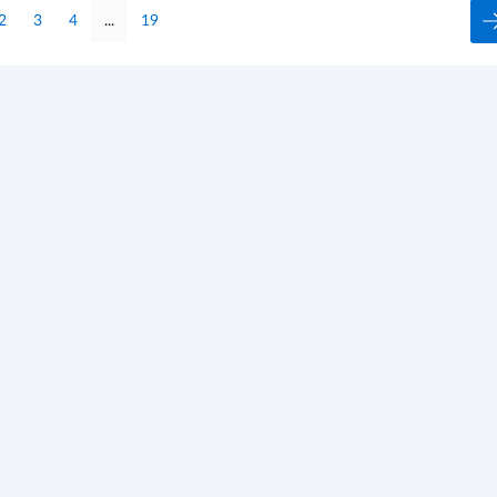
2
3
4
...
19