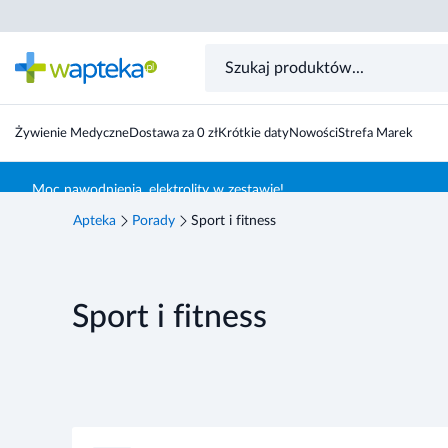
Żywienie Medyczne
Dostawa za 0 zł
Krótkie daty
Nowości
Strefa Marek
Skocz do treści głównej
Moc nawodnienia, elektrolity w zestawie!
Apteka
Porady
Sport i fitness
Sport i fitness