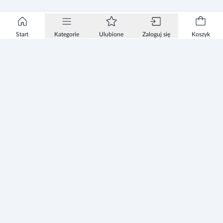
Start
Kategorie
Ulubione
Zaloguj się
Koszyk
Informacje
Zezwolenie
Regulamin Sklepu
Polityka Prywatności sklepu
Zużyty sprzęt elektryczny i elektroniczny