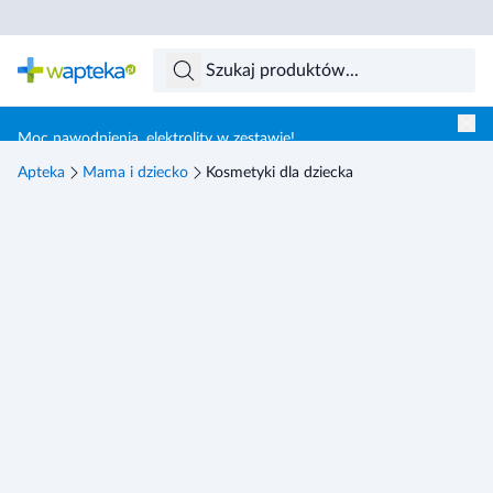
Skocz do treści głównej
Moc nawodnienia, elektrolity w zestawie!
Apteka
Mama i dziecko
Kosmetyki dla dziecka