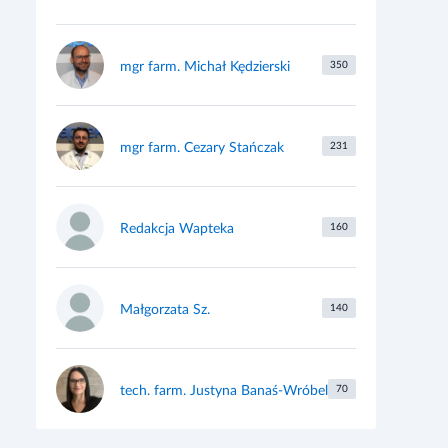
mgr farm. Michał Kędzierski
350
mgr farm. Cezary Stańczak
231
Redakcja Wapteka
160
Małgorzata Sz.
140
tech. farm. Justyna Banaś-Wróbel
70