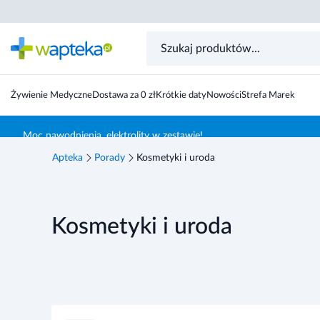
Żywienie Medyczne
Dostawa za 0 zł
Krótkie daty
Nowości
Strefa Marek
Skocz do treści głównej
Moc nawodnienia, elektrolity w zestawie!
Apteka
Porady
Kosmetyki i uroda
Kosmetyki i uroda