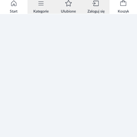
Start
Kategorie
Ulubione
Zaloguj się
Koszyk
Informacje
Zezwolenie
Regulamin Sklepu
Polityka Prywatności sklepu
Zużyty sprzęt elektryczny i elektroniczny
Mapa strony
Strefa Marek