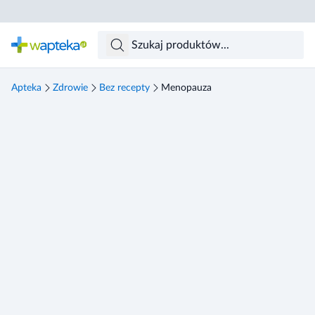
Skocz do treści głównej
Apteka
Zdrowie
Bez recepty
Menopauza