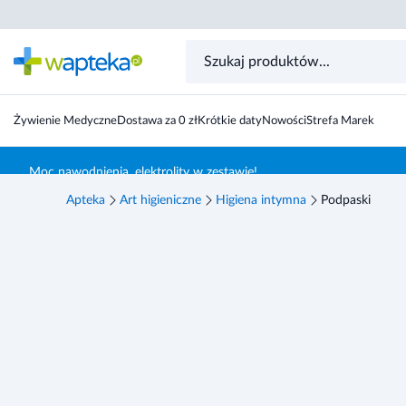
Żywienie Medyczne
Dostawa za 0 zł
Krótkie daty
Nowości
Strefa Marek
Skocz do treści głównej
Moc nawodnienia, elektrolity w zestawie!
Apteka
Art higieniczne
Higiena intymna
Podpaski