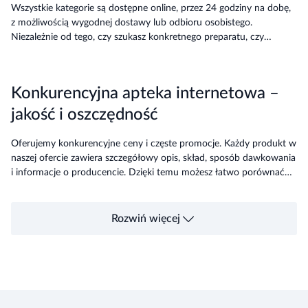
Wszystkie kategorie są dostępne online, przez 24 godziny na dobę,
z możliwością wygodnej dostawy lub odbioru osobistego.
Niezależnie od tego, czy szukasz konkretnego preparatu, czy
kompletujesz apteczkę, Wapteka.pl to apteka internetowa, w której
znajdziesz dokładnie to, czego potrzebujesz.
Konkurencyjna apteka internetowa –
jakość i oszczędność
Oferujemy konkurencyjne ceny i częste promocje. Każdy produkt w
naszej ofercie zawiera szczegółowy opis, skład, sposób dawkowania
i informacje o producencie. Dzięki temu możesz łatwo porównać
preparaty i wybrać te najlepiej dopasowane do Twoich potrzeb i
budżetu.
Rozwiń więcej