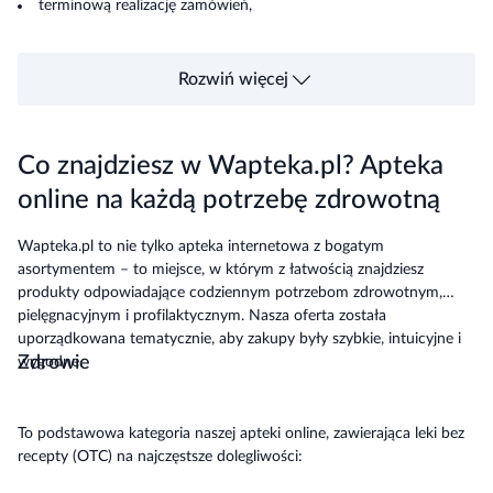
terminową realizację zamówień,
bezpieczeństwo płatności i danych osobowych.
Rozwiń więcej
Co znajdziesz w Wapteka.pl? Apteka
online na każdą potrzebę zdrowotną
Wapteka.pl to nie tylko apteka internetowa z bogatym
asortymentem – to miejsce, w którym z łatwością znajdziesz
produkty odpowiadające codziennym potrzebom zdrowotnym,
pielęgnacyjnym i profilaktycznym. Nasza oferta została
uporządkowana tematycznie, aby zakupy były szybkie, intuicyjne i
Zdrowie
wygodne.
To podstawowa kategoria naszej apteki online, zawierająca leki bez
recepty (OTC) na najczęstsze dolegliwości: