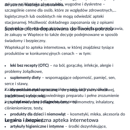
zakupy na Wapteka.pl są szybkie, wygodne i dyskretne –
do potrzeb każdego użytkownika.
szczególnie cenne dla osób, które ze względów zdrowotnych,
logistycznych lub osobistych nie mogą odwiedzić apteki
stacjonarnej. Możliwość dokładnego zapoznania się z opisami
Szeroka oferta dopasowana do Twoich potrzeb
produktów, ich składem, działaniem i przeciwwskazaniami sprawia,
że zakupy w Waptece to także decyzje podejmowane w sposób
świadomy i bezpieczny.
Wapteka.pl to apteka internetowa, w której znajdziesz tysiące
produktów w konkurencyjnych cenach – w tym:
leki bez recepty (OTC)
– na ból, gorączkę, infekcje, alergie i
problemy żołądkowe,
suplementy diety
– wspomagające odporność, pamięć, sen,
serce i stawy,
Każdy produkt zawiera szczegółowy opis, który umożliwia
dermokosmetyki apteczne
– do pielęgnacji skóry wrażliwej,
pacjentowi wybór odpowiedniego preparatu i pełne zrozumienie
trądzikowej i atopowej,
jego działania – bez pośpiechu, bez presji.
sprzęt medyczny i diagnostyczny
– termometry, inhalatory,
ciśnieniomierze, testy,
produkty dla dzieci i niemowląt
– kosmetyki, mleka, akcesoria do
Legalna i bezpieczna apteka internetowa
karmienia i pielęgnacji,
artykuły higieniczne i intymne
– środki dezynfekujące,