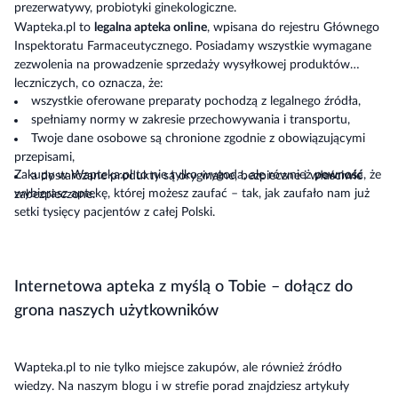
prezerwatywy, probiotyki ginekologiczne.
Wapteka.pl to
legalna apteka online
, wpisana do rejestru Głównego
Inspektoratu Farmaceutycznego. Posiadamy wszystkie wymagane
zezwolenia na prowadzenie sprzedaży wysyłkowej produktów
leczniczych, co oznacza, że:
wszystkie oferowane preparaty pochodzą z legalnego źródła,
spełniamy normy w zakresie przechowywania i transportu,
Twoje dane osobowe są chronione zgodnie z obowiązującymi
przepisami,
Zakupy w Wapteka.pl to nie tylko wygoda, ale również
pewność
, że
a dostarczane produkty są oryginalne, bezpieczne i właściwie
wybierasz aptekę, której możesz zaufać – tak, jak zaufało nam już
zabezpieczone.
setki tysięcy pacjentów z całej Polski.
Internetowa apteka z myślą o Tobie – dołącz do
grona naszych użytkowników
Wapteka.pl to nie tylko miejsce zakupów, ale również źródło
wiedzy. Na naszym blogu i w strefie porad znajdziesz artykuły