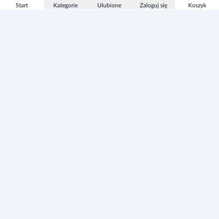
Start
Kategorie
Ulubione
Zaloguj się
Koszyk
Informacje
Zezwolenie
Regulamin Sklepu
Polityka Prywatności sklepu
Zużyty sprzęt elektryczny i elektroniczny
Mapa strony