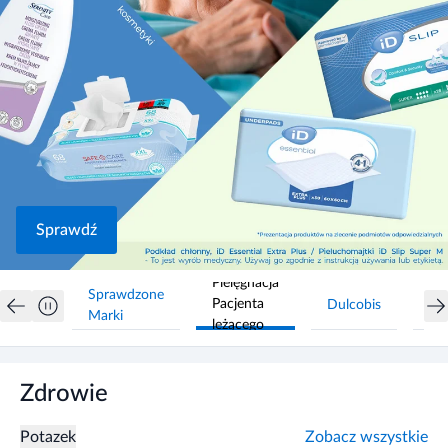
Sprawdź
Pielęgnacja
Sprawdzone
Pacjenta
Dulcobis
Ma
Marki
leżącego
Zdrowie
Potazek
Zobacz wszystkie