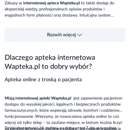
Zakupy w
internetowej aptece Wapteka.pl
to także dostęp do
eksperckiej wiedzy, profesjonalnych opisów produktów i
wygodnych form płatności oraz dostawy. Intuicyjny system
zamówień oraz opcja odbioru osobistego sprawiają, że z naszej
oferty chętnie korzystają zarówno osoby zapracowane, jak i ci,
którzy szukają bezpiecznej alternatywy dla tradycyjnych aptek
Rozwiń więcej
stacjonarnych.
Dlaczego apteka internetowa
Wapteka.pl to dobry wybór?
Apteka online z troską o pacjenta
Misją internetowej apteki Wapteka.pl
jest zapewnienie pacjentom
dostępu do wysokiej jakości, legalnych i bezpiecznych produktów
farmaceutycznych, które wspierają zdrowie, komfort i codzienne
funkcjonowanie. Wierzymy, że nowoczesna apteka online to coś
więcej niż tylko sklep – to zaufane miejsce, w którym można liczyć
Dzięki dostępności 24 godziny na dobę przez 7 dni w tygodniu,
na rzetelne informacje, fachową obsługę i indywidualne podejście