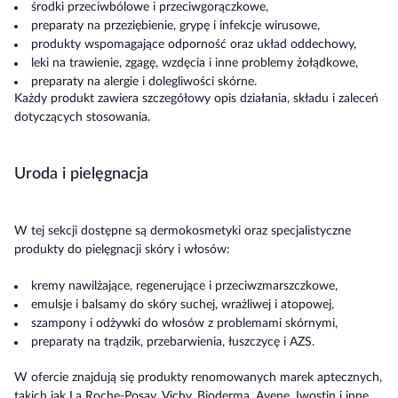
środki przeciwbólowe i przeciwgorączkowe,
preparaty na przeziębienie, grypę i infekcje wirusowe,
produkty wspomagające odporność oraz układ oddechowy,
leki na trawienie, zgagę, wzdęcia i inne problemy żołądkowe,
preparaty na alergie i dolegliwości skórne.
Każdy produkt zawiera szczegółowy opis działania, składu i zaleceń
dotyczących stosowania.
Uroda i pielęgnacja
W tej sekcji dostępne są dermokosmetyki oraz specjalistyczne
produkty do pielęgnacji skóry i włosów:
kremy nawilżające, regenerujące i przeciwzmarszczkowe,
emulsje i balsamy do skóry suchej, wrażliwej i atopowej,
szampony i odżywki do włosów z problemami skórnymi,
preparaty na trądzik, przebarwienia, łuszczycę i AZS.
W ofercie znajdują się produkty renomowanych marek aptecznych,
takich jak La Roche-Posay, Vichy, Bioderma, Avene, Iwostin i inne.