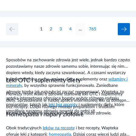
1
2
3
4
...
765
Sposobów na zachowanie zdrowia jest wiele, jednak bardzo często
pozostawiamy nasze zdrowie samemu sobie, interesując się nim
dopiero wtedy, kiedy zaczyna szwankować. A czasami wystarczy
jedynie odrobina ruchu, zmiana diety, suplementy oraz
witaminy i
Leki OTC i suplementy diety
minerały
, by wszystko sprawnie funkcjonowało. Zaniedbane
zdrowie trzeba jak najszybciej zacząć regenerować. Wapteka, to
Pierwszy front walki o zdrowie stanowią leki OTC i suplementy
apteka internetowa oferująca bogaty wybór różnego rodzaju
diety. Sprzedawane w naszej aptece internetowej leki są dostępne
preparatów, takich jak
leki bez recepty
i suplementy diety, które
bez recepty. Dzięki różnego rodzaju preparatom i środkom
umożliwią naszemu zdrowiu powrót do pełni sił.
leczniczym możemy skutecznie walczyć o nasze zdrowie.
Homeopatia i napary ziołowe
Obok tradycyjnych
leków na receptę
i bez recepty, Wapteka
oferuje leki z kategorii:
homeopatia
.
Dzisiaj coraz więcej ludzi zdaje