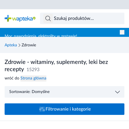
Skocz do treści głównej
Moc nawodnienia, elektrolity w zestawie!
Apteka
Zdrowie
Zdrowie - witaminy, suplementy, leki bez
recepty
15293
wróć do
Strona główna
Sortowanie: Domyślne
Filtrowanie i kategorie