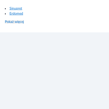
Sinupret
Erdomed
Syrop prawoślazowy
Pokaż więcej
Levopront
Octenisept
Octeangin
Glimbax
Ketonal
Pyralgina
Aspargin