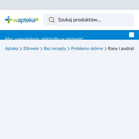
Skocz do treści głównej
Moc nawodnienia, elektrolity w zestawie!
Apteka
Zdrowie
Bez recepty
Problemy skórne
Rany i podrażni