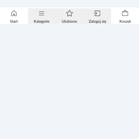
Start
Kategorie
Ulubione
Zaloguj się
Koszyk
Informacje
Zezwolenie
Regulamin Sklepu
Polityka Prywatności sklepu
Zużyty sprzęt elektryczny i elektroniczny