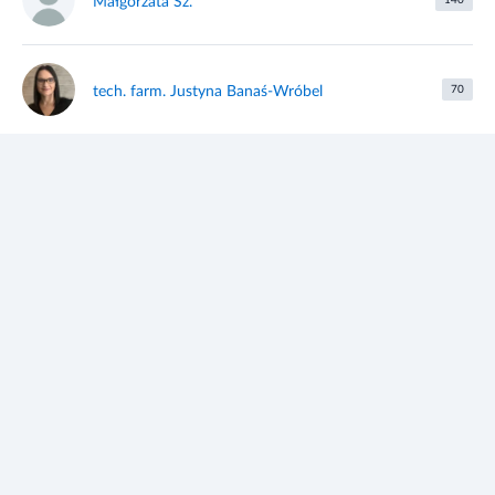
Małgorzata Sz.
140
tech. farm. Justyna Banaś-Wróbel
70