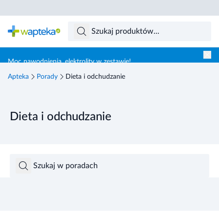
Skocz do treści głównej
Moc nawodnienia, elektrolity w zestawie!
Apteka
Porady
Dieta i odchudzanie
Dieta i odchudzanie