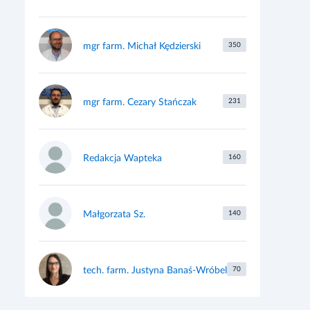
mgr farm. Michał Kędzierski
350
mgr farm. Cezary Stańczak
231
Redakcja Wapteka
160
Małgorzata Sz.
140
tech. farm. Justyna Banaś-Wróbel
70