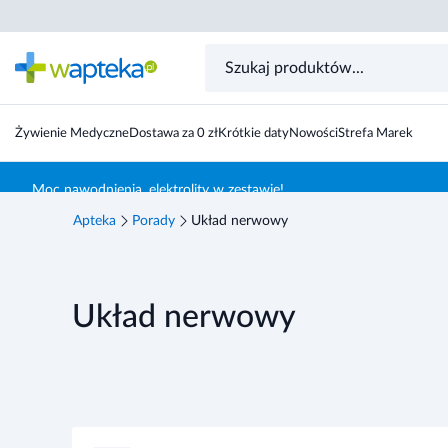
Żywienie Medyczne
Dostawa za 0 zł
Krótkie daty
Nowości
Strefa Marek
Skocz do treści głównej
Moc nawodnienia, elektrolity w zestawie!
Apteka
Porady
Układ nerwowy
Układ nerwowy