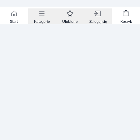
Start
Kategorie
Ulubione
Zaloguj się
Koszyk
Informacje
Zezwolenie
Regulamin Sklepu
Polityka Prywatności sklepu
Zużyty sprzęt elektryczny i elektroniczny