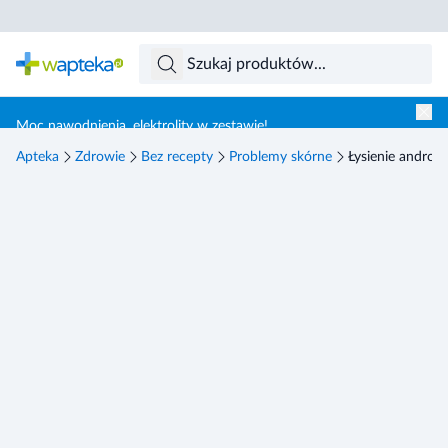
Skocz do treści głównej
Moc nawodnienia, elektrolity w zestawie!
Apteka
Zdrowie
Bez recepty
Problemy skórne
Łysienie andro