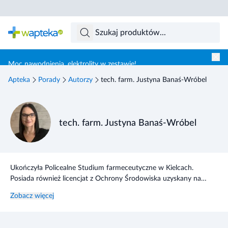
Skocz do treści głównej
Moc nawodnienia, elektrolity w zestawie!
Apteka
Porady
Autorzy
tech. farm. Justyna Banaś-Wróbel
tech. farm. Justyna Banaś-Wróbel
Ukończyła Policealne Studium farmeceutyczne w Kielcach.
Posiada również licencjat z Ochrony Środowiska uzyskany na
Uniwerytecie Jana Kochanowskiego. W zawodzie technika
Zobacz więcej
doświadczenie zdobywała pracując w polskich oraz zagranicznych
aptekach. Od wielu lat spełnia się w pracy nad rozwojem
aptecznej i drogeryjnej sprzedaży internetowej.