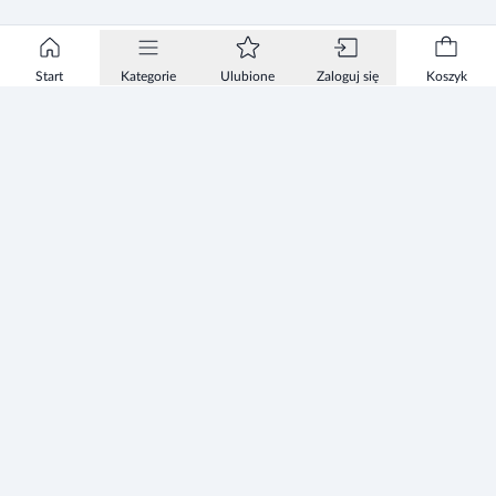
Start
Kategorie
Ulubione
Zaloguj się
Koszyk
Informacje
Zezwolenie
Regulamin Sklepu
Polityka Prywatności sklepu
Zużyty sprzęt elektryczny i elektroniczny