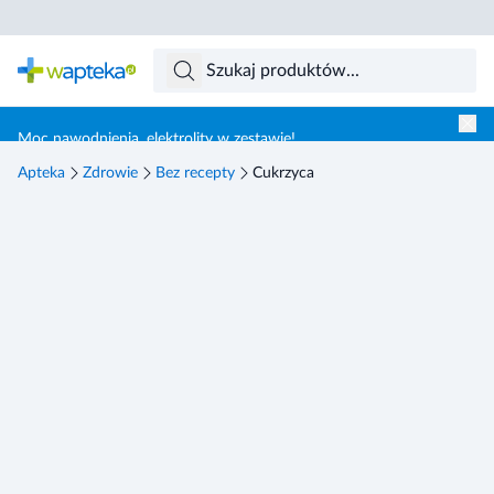
Skocz do treści głównej
Moc nawodnienia, elektrolity w zestawie!
Apteka
Zdrowie
Bez recepty
Cukrzyca