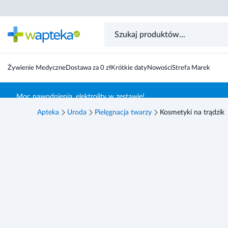
Żywienie Medyczne
Dostawa za 0 zł
Krótkie daty
Nowości
Strefa Marek
Skocz do treści głównej
Moc nawodnienia, elektrolity w zestawie!
Apteka
Uroda
Pielęgnacja twarzy
Kosmetyki na trądzik