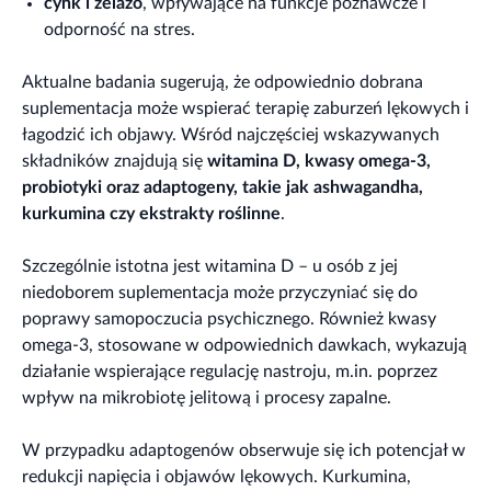
cynk i żelazo
, wpływające na funkcje poznawcze i
odporność na stres.
Aktualne badania sugerują, że odpowiednio dobrana
suplementacja może wspierać terapię zaburzeń lękowych i
łagodzić ich objawy. Wśród najczęściej wskazywanych
składników znajdują się
witamina D, kwasy omega-3,
probiotyki oraz adaptogeny, takie jak ashwagandha,
kurkumina czy ekstrakty roślinne
.
Szczególnie istotna jest witamina D – u osób z jej
niedoborem suplementacja może przyczyniać się do
poprawy samopoczucia psychicznego. Również kwasy
omega-3, stosowane w odpowiednich dawkach, wykazują
działanie wspierające regulację nastroju, m.in. poprzez
wpływ na mikrobiotę jelitową i procesy zapalne.
W przypadku adaptogenów obserwuje się ich potencjał w
redukcji napięcia i objawów lękowych. Kurkumina,