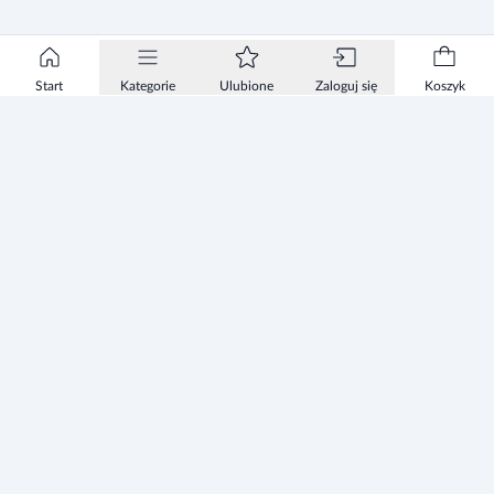
Start
Kategorie
Ulubione
Zaloguj się
Koszyk
Informacje
Zezwolenie
Regulamin Sklepu
Polityka Prywatności sklepu
Zużyty sprzęt elektryczny i elektroniczny