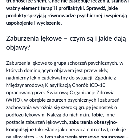
trudności ze snem. Choć nie zastępuje leczenia, stanowi
ważny element terapii i profilaktyki. Sprawdź, jakie
produkty sprzyjają równowadze psychicznej i wspierają
uspokojenie i wyciszenie.
Zaburzenia lękowe – czym są i jakie dają
objawy?
Zaburzenia lękowe to grupa schorzeń psychicznych, w
których dominującym objawem jest przewlekły,
nadmierny lęk nieadekwatny do sytuacji. Zgodnie z
Międzynarodową Klasyfikacją Chorób ICD-10
opracowaną przez Światową Organizację Zdrowia
(WHO), w obrębie zaburzeń psychicznych i zaburzeń
zachowania wyróżnia się szeroką grupę jednostek o
podłożu lękowym. Należą do nich m.in.
fobie
, inne
postacie zaburzeń lękowych,
zaburzenia obsesyjno-
kompulsyjne
(określane jako nerwica natręctw), reakcje
na silny stres – w tym
zaburzenia stresowe pourazowe
–