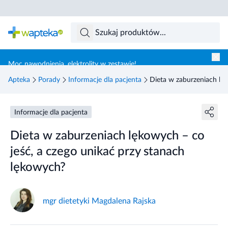
Skocz do treści głównej
Moc nawodnienia, elektrolity w zestawie!
Apteka
Porady
Informacje dla pacjenta
Dieta w zaburzeniach lęk
Informacje dla pacjenta
Dieta w zaburzeniach lękowych – co
jeść, a czego unikać przy stanach
lękowych?
mgr dietetyki Magdalena Rajska