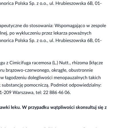
orica Polska Sp. z o.o., ul. Hrubieszowska 6B, 01-
erapeutyczne do stosowania: Wspomagająco w zespole
lnej, po wykluczeniu przez lekarza poważnych
norica Polska Sp. z o.o., ul. Hrubieszowska 6B, 01-
 z Cimicifuga racemosa (L.) Nutt., rhizoma (kłącze
oloru brązowo-czerwonego, okrągłe, obustronnie
t w łagodzeniu dolegliwości menopauzalnych takich
ek substancję pomocniczą. Podmiot odpowiedzialny:
01-209 Warszawa, tel: 22 886 46 06.
dawki leku. W przypadku wątpliwości skonsultuj się z