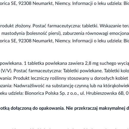
ca SE, 92308 Neumarkt, Niemcy. Informacji o leku udziela: Bion
Produkt złożony. Postać farmaceutyczna: tabletki. Wskazanie t
: mastodynia (bolesność piersi), zaburzenia równowagi emocjona
rica SE, 92308 Neumarkt, Niemcy. Informacji o leku udziela: Bio
owlekana. 1 tabletka powlekana zawiera 2,8 mg suchego wyciągu
8% (V/V). Postać farmaceutyczna: Tabletki powlekane. Tabletki k
wania: Produkt leczniczy roślinny stosowany u dorosłych kobie
skazania: Nadwrażliwość na substancję czynną lub na którąkolwi
eku udziela: Bionorica Polska Sp. z o.o., ul. Hrubieszowska 6B, 
 ulotką dołączoną do opakowania. Nie przekraczaj maksymalnej 