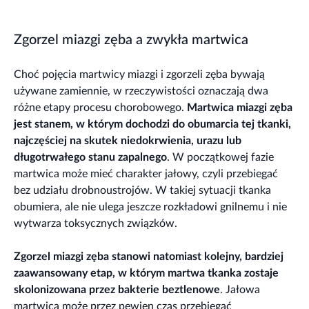
Zgorzel miazgi zęba a zwykła martwica
Choć pojęcia martwicy miazgi i zgorzeli zęba bywają
używane zamiennie, w rzeczywistości oznaczają dwa
różne etapy procesu chorobowego.
Martwica miazgi zęba
jest stanem, w którym dochodzi do obumarcia tej tkanki,
najczęściej na skutek niedokrwienia, urazu lub
długotrwałego stanu zapalnego
. W początkowej fazie
martwica może mieć charakter jałowy, czyli przebiegać
bez udziału drobnoustrojów. W takiej sytuacji tkanka
obumiera, ale nie ulega jeszcze rozkładowi gnilnemu i nie
wytwarza toksycznych związków.
Zgorzel miazgi zęba stanowi natomiast kolejny, bardziej
zaawansowany etap, w którym martwa tkanka zostaje
skolonizowana przez bakterie beztlenowe
. Jałowa
martwica może przez pewien czas przebiegać