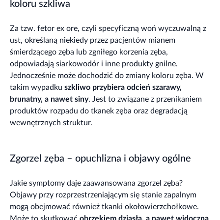
koloru szkliwa
Za tzw. fetor ex ore, czyli specyficzną woń wyczuwalną z
ust, określaną niekiedy przez pacjentów mianem
śmierdzącego zęba lub zgniłego korzenia zęba,
odpowiadają siarkowodór i inne produkty gnilne.
Jednocześnie może dochodzić do zmiany koloru zęba. W
takim wypadku
szkliwo przybiera odcień szarawy,
brunatny, a nawet siny
. Jest to związane z przenikaniem
produktów rozpadu do tkanek zęba oraz degradacją
wewnętrznych struktur.
Zgorzel zęba – opuchlizna i objawy ogólne
Jakie symptomy daje zaawansowana zgorzel zęba?
Objawy przy rozprzestrzeniającym się stanie zapalnym
mogą obejmować również tkanki okołowierzchołkowe.
Może to skutkować
obrzękiem dziąsła, a nawet widoczną