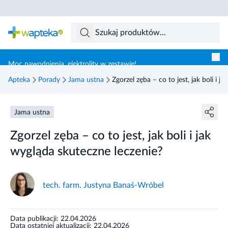
Skocz do treści głównej
Moc nawodnienia, elektrolity w zestawie!
Apteka
Porady
Jama ustna
Zgorzel zęba – co to jest, jak boli i 
Jama ustna
Zgorzel zęba – co to jest, jak boli i jak
wygląda skuteczne leczenie?
tech. farm. Justyna Banaś-Wróbel
Data publikacji: 22.04.2026
Data ostatniej aktualizacji: 22.04.2026