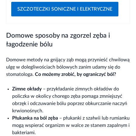
SZCZOTECZKI SONICZNE I ELEKTRYCZNE
Domowe sposoby na zgorzel zęba i
łagodzenie bólu
Domowe metody na gnijący ząb mogą przynieść chwilową
ulgę w dolegliwościach bólowych zanim udamy się do
stomatologa.
Co możemy zrobić, by ograniczyć ból?
Zimne okłady
– przykładanie zimnych okładów do
policzka w okolicy chorego zęba pomaga zmniejszyć
obrzęk i odczuwanie bólu poprzez obkurczanie naczyń
krwionośnych.
Płukanka na ból zęba
– płukanki z szałwii lub rumianku
mogą wspierać organizm w walce ze stanem zapalnym i
bakteriami.