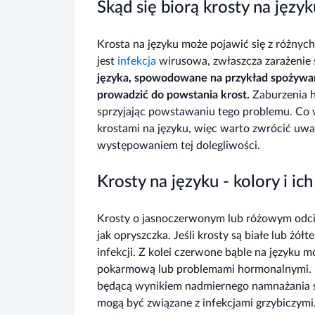
Skąd się biorą krosty na jęz
Krosta na języku może pojawić się z różnyc
jest
infekcja
wirusowa, zwłaszcza zarażenie 
języka, spowodowane na przykład spożywan
prowadzić do powstania krost.
Zaburzenia h
sprzyjając powstawaniu tego problemu. Co w
krostami na języku, więc warto zwrócić uw
występowaniem tej dolegliwości.
Krosty na języku - kolory i ic
Krosty o jasnoczerwonym lub różowym odcie
jak opryszczka. Jeśli krosty są białe lub żó
infekcji. Z kolei czerwone bąble na języku m
pokarmową lub problemami hormonalnymi.
będącą wynikiem nadmiernego namnażania si
mogą być związane z infekcjami grzybiczymi