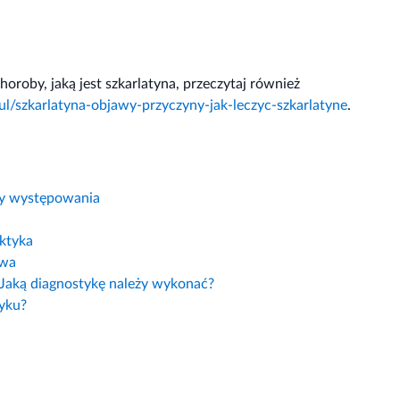
horoby, jaką jest szkarlatyna, przeczytaj również
l/szkarlatyna-objawy-przyczyny-jak-leczyc-szkarlatyne
.
yny występowania
aktyka
owa
? Jaką diagnostykę należy wykonać?
zyku?