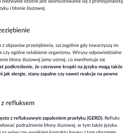
 niezwykle istotne jest skonsultowanie się z profesjonalistą
yku i błonie śluzowej.
zeziębienie
 z objawów przeziębienia, szczególnie gdy towarzyszą im
ła czy ogólne osłabienie organizmu. Wirusy odpowiedzialne
ie błony śluzowej jamy ustnej, co manifestuje się
est podkreślenie, że czerwone kropki na języku mogą także
 jak alergie, stany zapalne czy nawet reakcje na pewne
 z refluksem
zęsto z refluksowym zapaleniem przełyku (GERD).
Refluks
ować podrażnienie błony śluzowej, w tym także języka.
tym są wówczas wynikiem kontaktu kwasu z tym obszarem