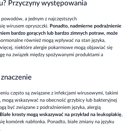
yku? Przyczyny występowania
h powodów, a jednym z najczęstszych
się wirusem opryszczki.
Ponadto, nadmierne podrażnienie
iem bardzo gorących lub bardzo zimnych potraw, może
ormonalne również mogą wpływać na stan języka,
ięcej, niektóre alergie pokarmowe mogą objawiać się
agę na związek między spożywanymi produktami a
h znaczenie
niu często są związane z infekcjami wirusowymi, takimi
łte, mogą wskazywać na obecność grzybicy lub bakteryjnej
ogą być związane z podrażnieniem języka, alergią
Białe krosty mogą wskazywać na przykład na leukoplakię
,
ę komórek nabłonka. Ponadto, białe zmiany na języku
.