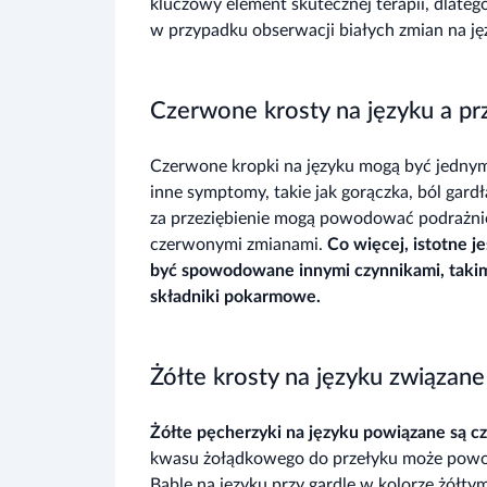
kluczowy element skutecznej terapii, dlatego
w przypadku obserwacji białych zmian na jęz
Czerwone krosty na języku a pr
Czerwone kropki na języku mogą być jednym
inne symptomy, takie jak gorączka, ból gard
za przeziębienie mogą powodować podrażnien
czerwonymi zmianami.
Co więcej, istotne j
być spowodowane innymi czynnikami, takimi
składniki pokarmowe.
Żółte krosty na języku związane
Żółte pęcherzyki na języku powiązane są c
kwasu żołądkowego do przełyku może powod
Bąble na języku przy gardle w kolorze żół