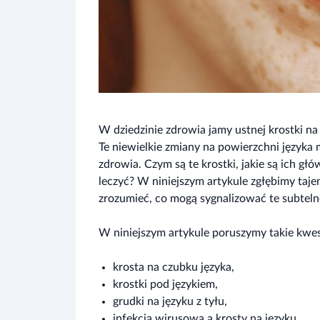
W dziedzinie zdrowia jamy ustnej krostki na
Te niewielkie zmiany na powierzchni języka 
zdrowia. Czym są te krostki, jakie są ich gł
leczyć? W niniejszym artykule zgłębimy taje
zrozumieć, co mogą sygnalizować te subtel
W niniejszym artykule poruszymy takie kwest
krosta na czubku języka,
krostki pod językiem,
grudki na języku z tyłu,
infekcja wirusowa a krosty na języku,