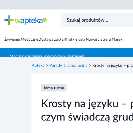
Żywienie Medyczne
Dostawa za 0 zł
Krótkie daty
Nowości
Strefa Marek
Skocz do treści głównej
Moc nawodnienia, elektrolity w zestawie!
Apteka
Porady
Jama ustna
Krosty na języku – prz
Jama ustna
Krosty na języku – 
czym świadczą grudk