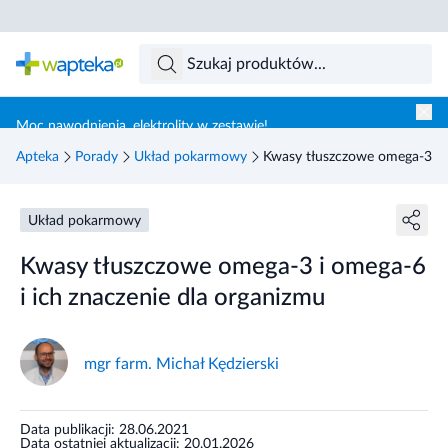
Skocz do treści głównej
Moc nawodnienia, elektrolity w zestawie!
Apteka
Porady
Układ pokarmowy
Kwasy tłuszczowe omega-3 i o
Układ pokarmowy
Kwasy tłuszczowe omega-3 i omega-6
i ich znaczenie dla organizmu
mgr farm. Michał Kędzierski
Data publikacji: 28.06.2021
Data ostatniej aktualizacji: 20.01.2026