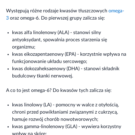
Występują różne rodzaje kwasów tłuszczowych
omega-
3
oraz omega-6. Do pierwszej grupy zalicza się:
kwas alfa linolenowy (ALA) - stanowi silny
antyoksydant, spowalnia proces starzenia się
organizmu;
kwas eikozapentaenowy (EPA) - korzystnie wpływa na
funkcjonowanie układu sercowego;
kwas dokozaheksaenowy (DHA) - stanowi składnik
budulcowy tkanki nerwowej.
A co to jest omega-6? Do kwasów tych zalicza się:
kwas linolowy (LA) - pomocny w walce z otyłością,
chroni przed powikłaniami związanymi z cukrzycą,
hamuje rozwój chorób nowotworowych;
kwas gamma-linolenowy (GLA) - wywiera korzystny
wpływ na skórę;