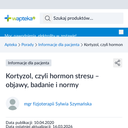
Skocz do treści głównej
Moc nawodnienia, elektrolity w zestawie!
Apteka
Porady
Informacje dla pacjenta
Kortyzol, czyli hormon s
Informacje dla pacjenta
Kortyzol, czyli hormon stresu –
objawy, badanie i normy
mgr fizjoterapii Sylwia Szymańska
Data publikacji: 10.04.2020
Data ostatniej aktualizacji: 16.03.2026