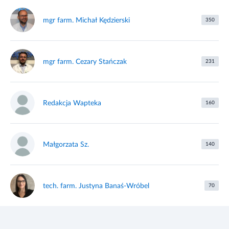
mgr farm. Michał Kędzierski
350
mgr farm. Cezary Stańczak
231
Redakcja Wapteka
160
Małgorzata Sz.
140
tech. farm. Justyna Banaś-Wróbel
70