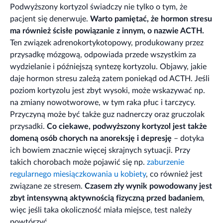
Podwyższony kortyzol świadczy nie tylko o tym, że
pacjent się denerwuje.
Warto pamiętać, że hormon stresu
ma również ścisłe powiązanie z innym, o nazwie ACTH.
Ten związek adrenokortykotopowy, produkowany przez
przysadkę mózgową, odpowiada przede wszystkim za
wydzielanie i późniejszą syntezę kortyzolu. Objawy, jakie
daje hormon stresu zależą zatem poniekąd od ACTH. Jeśli
poziom kortyzolu jest zbyt wysoki, może wskazywać np.
na zmiany nowotworowe, w tym raka płuc i tarczycy.
Przyczyną może być także guz nadnerczy oraz gruczolak
przysadki.
Co ciekawe, podwyższony kortyzol jest także
domeną osób chorych na anoreksję i depresję
– dotyka
ich bowiem znacznie więcej skrajnych sytuacji. Przy
takich chorobach może pojawić się np.
zaburzenie
regularnego miesiączkowania u kobiety
, co również jest
związane ze stresem.
Czasem zły wynik powodowany jest
zbyt intensywną aktywnością fizyczną przed badaniem
,
więc jeśli taka okoliczność miała miejsce, test należy
powtórzyć.