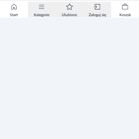
Start
Kategorie
Ulubione
Zaloguj się
Koszyk
Informacje
Zezwolenie
Regulamin Sklepu
Polityka Prywatności sklepu
Zużyty sprzęt elektryczny i elektroniczny
Mapa strony