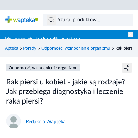
Skocz do treści głównej
Moc nawodnienia, elektrolity w zestawie!
Apteka
Porady
Odporność, wzmocnienie organizmu
Rak piersi u
Odporność, wzmocnienie organizmu
Rak piersi u kobiet - jakie są rodzaje?
Jak przebiega diagnostyka i leczenie
raka piersi?
Redakcja Wapteka