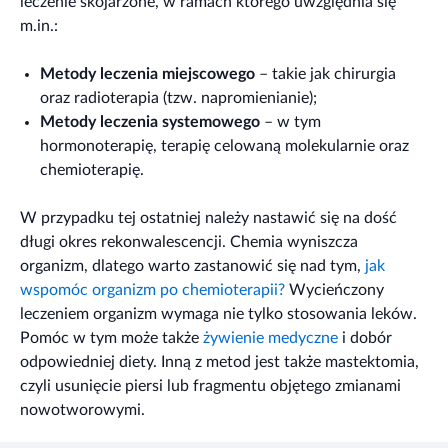
leczenie skojarzone, w ramach którego uwzględnia się
m.in.:
Metody leczenia miejscowego
– takie jak chirurgia
oraz radioterapia (tzw. napromienianie);
Metody leczenia systemowego
– w tym
hormonoterapię, terapię celowaną molekularnie oraz
chemioterapię.
W przypadku tej ostatniej należy nastawić się na dość
długi okres rekonwalescencji. Chemia wyniszcza
organizm, dlatego warto zastanowić się nad tym,
jak
wspomóc organizm po chemioterapii?
Wycieńczony
leczeniem organizm wymaga nie tylko stosowania leków.
Pomóc w tym może także
żywienie medyczne
i dobór
odpowiedniej diety. Inną z metod jest także mastektomia,
czyli usunięcie piersi lub fragmentu objętego zmianami
nowotworowymi.