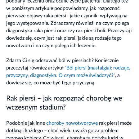
poddany leczeniu oraz ocalić życie pacjenta. Dlatego też
w poniższym artykule podpowiadamy, jak rozpoznać
pierwsze objawy raka piersi i jakie czynniki wpływają na
jego występowanie. Zdradzamy również, na czym polega
diagnostyka raka piersi oraz czy rak piersi boli. Przeczytaj i
dowiedz się, czym jest rak piersi, jakie są rodzaje tego
nowotworu i na czym polega ich leczenie.
Zdarza Ci się odczuwać ból w piersiach? Koniecznie
przeczytaj również artykuł "
Ból piersi (mastalgia): rodzaje,
przyczyny, diagnostyka. O czym może świadczyć?
", a
dowiesz się, co może być tego przyczyną.
Rak piersi – jak rozpoznać chorobę we
wczesnym stadium?
Podobnie jak inne
choroby nowotworowe
rak piersi może
dotknąć każdego – choć wielu uważa go za problem
typowo kobiecy. Co więcej, choroba ta dotyka ludzi w