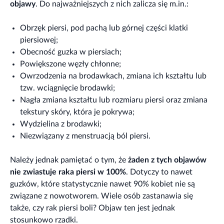
objawy
. Do najważniejszych z nich zalicza się m.in.:
Obrzęk piersi, pod pachą lub górnej części klatki
piersiowej;
Obecność guzka w piersiach;
Powiększone węzły chłonne;
Owrzodzenia na brodawkach, zmiana ich kształtu lub
tzw. wciągnięcie brodawki;
Nagła zmiana kształtu lub rozmiaru piersi oraz zmiana
tekstury skóry, która je pokrywa;
Wydzielina z brodawki;
Niezwiązany z menstruacją ból piersi.
Należy jednak pamiętać o tym, że
żaden z tych objawów
nie zwiastuje raka piersi w 100%
. Dotyczy to nawet
guzków, które statystycznie nawet 90% kobiet nie są
związane z nowotworem. Wiele osób zastanawia się
także, czy rak piersi boli? Objaw ten jest jednak
stosunkowo rzadki.