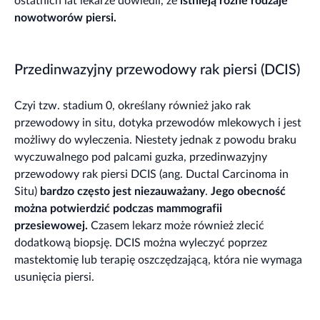
ostatnich lat lekarze dowiedli, że
istnieją różne rodzaje
nowotworów piersi.
Przedinwazyjny przewodowy rak piersi (DCIS)
Czyi tzw. stadium 0, określany również jako rak
przewodowy in situ, dotyka przewodów mlekowych i jest
możliwy do wyleczenia. Niestety jednak z powodu braku
wyczuwalnego pod palcami guzka, przedinwazyjny
przewodowy rak piersi DCIS (ang. Ductal Carcinoma in
Situ)
bardzo często jest niezauważany
.
Jego obecność
można potwierdzić podczas mammografii
przesiewowej.
Czasem lekarz może również zlecić
dodatkową biopsję. DCIS można wyleczyć poprzez
mastektomię lub terapię oszczędzającą, która nie wymaga
usunięcia piersi.