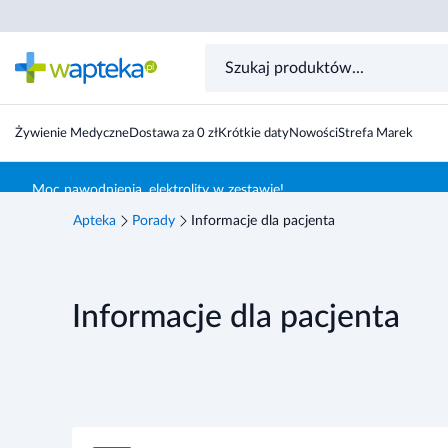
Żywienie Medyczne
Dostawa za 0 zł
Krótkie daty
Nowości
Strefa Marek
Skocz do treści głównej
Moc nawodnienia, elektrolity w zestawie!
Apteka
Porady
Informacje dla pacjenta
Informacje dla pacjenta