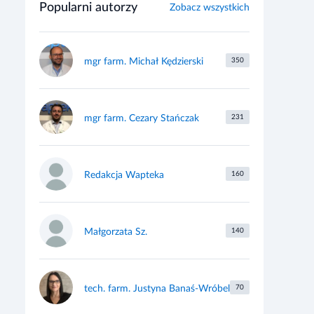
Popularni autorzy
Zobacz wszystkich
mgr farm. Michał Kędzierski
350
mgr farm. Cezary Stańczak
231
Redakcja Wapteka
160
Małgorzata Sz.
140
tech. farm. Justyna Banaś-Wróbel
70