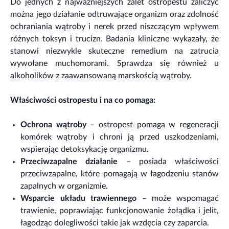
Do jednych z najważniejszych zalet ostropestu zaliczyć
można jego działanie odtruwające organizm oraz zdolność
ochraniania wątroby i nerek przed niszczącym wpływem
różnych toksyn i trucizn. Badania kliniczne wykazały, że
stanowi niezwykle skuteczne remedium na zatrucia
wywołane muchomorami. Sprawdza się również u
alkoholików z zaawansowaną marskością wątroby.
Właściwości ostropestu i na co pomaga:
Ochrona wątroby
– ostropest pomaga w regeneracji
komórek wątroby i chroni ją przed uszkodzeniami,
wspierając detoksykację organizmu.
Przeciwzapalne działanie
– posiada właściwości
przeciwzapalne, które pomagają w łagodzeniu stanów
zapalnych w organizmie.
Wsparcie układu trawiennego
– może wspomagać
trawienie, poprawiając funkcjonowanie żołądka i jelit,
łagodząc dolegliwości takie jak wzdęcia czy zaparcia.