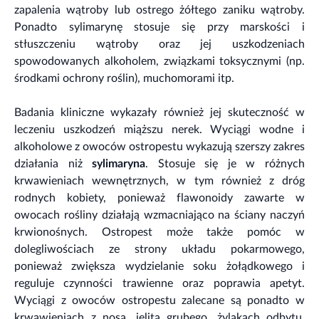
zapalenia wątroby lub ostrego żółtego zaniku wątroby.
Ponadto sylimarynę stosuje się przy marskości i
stłuszczeniu wątroby oraz jej uszkodzeniach
spowodowanych alkoholem, związkami toksycznymi (np.
środkami ochrony roślin), muchomorami itp.
Badania kliniczne wykazały również jej skuteczność w
leczeniu uszkodzeń miąższu nerek. Wyciągi wodne i
alkoholowe z owoców ostropestu wykazują szerszy zakres
działania niż
sylimaryna
. Stosuje się je w różnych
krwawieniach wewnętrznych, w tym również z dróg
rodnych kobiety, ponieważ flawonoidy zawarte w
owocach rośliny działają wzmacniająco na ściany naczyń
krwionośnych. Ostropest może także pomóc w
dolegliwościach ze strony układu pokarmowego,
ponieważ zwiększa wydzielanie soku żołądkowego i
reguluje czynności trawienne oraz poprawia apetyt.
Wyciągi z owoców ostropestu zalecane są ponadto w
krwawieniach z nosa, jelita grubego, żylakach odbytu,