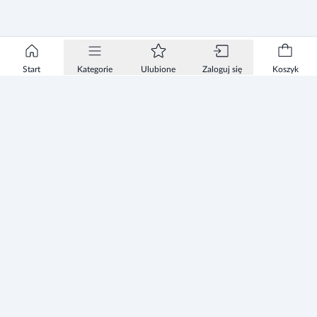
Start
Kategorie
Ulubione
Zaloguj się
Koszyk
Informacje
Zezwolenie
Regulamin Sklepu
Polityka Prywatności sklepu