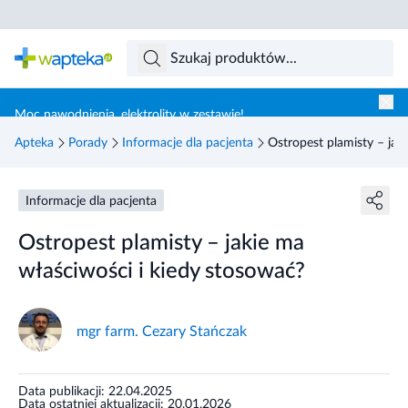
Skocz do treści głównej
Moc nawodnienia, elektrolity w zestawie!
Apteka
Porady
Informacje dla pacjenta
Ostropest plamisty – jak
Informacje dla pacjenta
Ostropest plamisty – jakie ma
właściwości i kiedy stosować?
mgr farm. Cezary Stańczak
Data publikacji: 22.04.2025
Data ostatniej aktualizacji: 20.01.2026