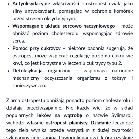
Antyoksydacyjne właściwości
– ostropest działa jako
silny antyoksydant, pomagając w ochronie komórek
przed stresem oksydacyjnym.
Wspomaganie układu sercowo-naczyniowego
– może
obniżać poziom cholesterolu, wspomagając zdrowie
serca.
Pomoc przy cukrzycy
– niektóre badania sugerują, że
ostropest może wspierać regulację poziomu cukru we
krwi, co jest korzystne w leczeniu cukrzycy typu 2.
Detoksykacja organizmu
– wspomaga naturalne
mechanizmy oczyszczania organizmu z toksyn i
zanieczyszczeń.
Ziarna ostropestu obniżają ponadto poziom cholesterolu i
działają przeciwzapalnie. Nie każdy wie, że w skład
popularnych
leków na wątrobę
o nazwie Sylimarol,
wchodzi właśnie
ostropest plamisty. Działanie
lecznicze
tego ziela wynika przede wszystkim z dużej zwartości
sylimaryny (mieszanina flawonolignanów), którą uzyskuje