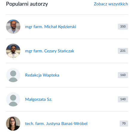
Popularni autorzy
Zobacz wszystkich
mgr farm. Michał Kędzierski
350
mgr farm. Cezary Stańczak
231
Redakcja Wapteka
160
Małgorzata Sz.
140
tech. farm. Justyna Banaś-Wróbel
70