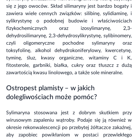
się z jego owoców. Skład silimaryny jest bardzo bogaty i
zawiera wiele cennych związków: silibinę, sylidiaminę, i
sylikrystynę o podobnej budowie i właściwościach
fizykochemicznych oraz izosylimarynę, 2,3-
dehydrosilimarynę, 2,3-dehydrosylikrystynę, sylibinomery,
czyli oligomeryczne pochodne sylimaryny oraz
toksyfolinę, alkohol dehydrokoniferylowy, kwercetynę,
tyminę, śluz, kwasy organiczne, witaminy C i K,
fitosterole, garbniki, białka, cukry oraz tłuszcz z dużą
zawartością kwasu linolowego, a także sole mineralne.
Ostropest plamisty – w jakich
dolegliwościach może pomóc?
Sylimaryna stosowana jest z dobrym skutkiem przy
wirusowym zapaleniu wątroby. Podaje się ją również w
okresie rekonwalescencji po przebytej żółtaczce zakaźnej,
aby zapobiec powikłaniom w postaci przewlekłego