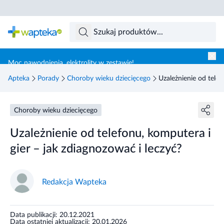
Skocz do treści głównej
Moc nawodnienia, elektrolity w zestawie!
Apteka
Porady
Choroby wieku dziecięcego
Uzależnienie od telef
Choroby wieku dziecięcego
Uzależnienie od telefonu, komputera i
gier – jak zdiagnozować i leczyć?
Redakcja Wapteka
Data publikacji: 20.12.2021
Data ostatniej aktualizacji: 20.01.2026