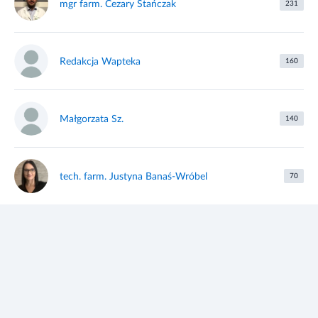
mgr farm. Cezary Stańczak
231
Redakcja Wapteka
160
Małgorzata Sz.
140
tech. farm. Justyna Banaś-Wróbel
70