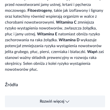
przed nowotworami jamy ustnej, krtani i pęcherza
moczowego.
Fitoestrogeny
, takie jak izoflawony i lignany
oraz katechiny również wspierają organizm w walce z
chorobami nowotworowymi.
Witamina C
zmniejsza
ryzyko wystąpienia nowotworów, zwłaszcza żołądka,
płuc i jamy ustnej.
Witamina E
natomiast obniża ryzyko
zachorowania na raka żołądka.
Witamina D
wykazuje
potencjał zmniejszania ryzyka wystąpienia nowotworów
jelita grubego, płuc, piersi, czerniaka i białaczki.
Wapń
zaś
stanowi ważny składnik prewencyjny w rozwoju raka
okrężnicy. Selen obniża z kolei ryzyko wystąpienia
nowotworów płuc.
Źródła
Rozwiń więcej