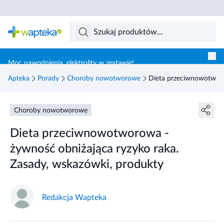
Skocz do treści głównej
Moc nawodnienia, elektrolity w zestawie!
Apteka
Porady
Choroby nowotworowe
Dieta przeciwnowotworo
Choroby nowotworowe
Dieta przeciwnowotworowa -
żywność obniżająca ryzyko raka.
Zasady, wskazówki, produkty
Redakcja Wapteka