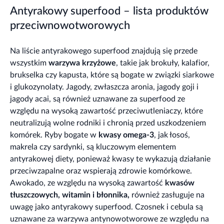
Antyrakowy superfood – lista produktów
przeciwnowotworowych
Na liście antyrakowego superfood znajdują się przede
wszystkim
warzywa krzyżowe
, takie jak brokuły, kalafior,
brukselka czy kapusta, które są bogate w związki siarkowe
i glukozynolaty. Jagody, zwłaszcza aronia, jagody goji i
jagody acai, są również uznawane za superfood ze
względu na wysoką zawartość przeciwutleniaczy, które
neutralizują wolne rodniki i chronią przed uszkodzeniem
komórek. Ryby bogate w
kwasy omega-3
, jak łosoś,
makrela czy sardynki, są kluczowym elementem
antyrakowej diety, ponieważ kwasy te wykazują działanie
przeciwzapalne oraz wspierają zdrowie komórkowe.
Awokado, ze względu na wysoką zawartość
kwasów
tłuszczowych, witamin i błonnika,
również zasługuje na
uwagę jako antyrakowy superfood. Czosnek i cebula są
uznawane za warzywa antynowotworowe ze względu na