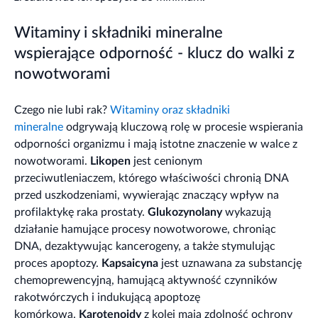
Witaminy i składniki mineralne
wspierające odporność - klucz do walki z
nowotworami
Czego nie lubi rak?
Witaminy oraz składniki
mineralne
odgrywają kluczową rolę w procesie wspierania
odporności organizmu i mają istotne znaczenie w walce z
nowotworami.
Likopen
jest cenionym
przeciwutleniaczem, którego właściwości chronią DNA
przed uszkodzeniami, wywierając znaczący wpływ na
profilaktykę raka prostaty.
Glukozynolany
wykazują
działanie hamujące procesy nowotworowe, chroniąc
DNA, dezaktywując kancerogeny, a także stymulując
proces apoptozy.
Kapsaicyna
jest uznawana za substancję
chemoprewencyjną, hamującą aktywność czynników
rakotwórczych i indukującą apoptozę
komórkową.
Karotenoidy
z kolei mają zdolność ochrony