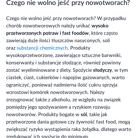
Czego nie wolno jeść przy nowotworach?
Czego nie wolno jeść przy nowotworach? W przypadku
chorób nowotworowych należy unikać
wysoko
przetworzonych potraw i fast foodów
, które często
zawierają duże ilości tłuszczów nasyconych, soli
oraz
substancji chemicznych
. Produkty
wysokoprzetworzone, zawierające sztuczne barwniki,
konserwanty i substancje słodzące, również powinny
zostać wyeliminowane z diety. Spożycie
słodyczy
, w tym
ciastek, ciast, cukierków i napojów gazowanych, warto
ograniczyć, ponieważ nadmierna ilość cukru sprzyja
wzrostowi komórek nowotworowych. Nalezy
zrezygnować także z alkoholu, ze względu na związek
pomiędzy jego spożywaniem a ryzykiem rozwoju
nowotworów. Produkty bogate w
sól
, takie jak
przetworzone dania gotowe czy żywność fast food, mogą
zwiększać ryzyko wystąpienia raka żołądka, dlatego warto
zredukować ich spożycie do minimum.