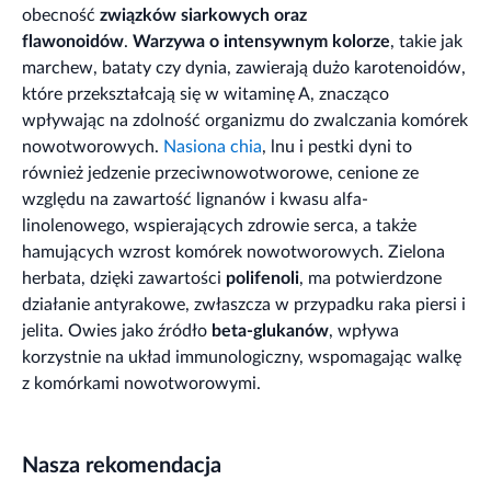
obecność
związków siarkowych oraz
flawonoidów
.
Warzywa o intensywnym kolorze
, takie jak
marchew, bataty czy dynia, zawierają dużo karotenoidów,
które przekształcają się w witaminę A, znacząco
wpływając na zdolność organizmu do zwalczania komórek
nowotworowych.
Nasiona chia
, lnu i pestki dyni to
również jedzenie przeciwnowotworowe, cenione ze
względu na zawartość lignanów i kwasu alfa-
linolenowego, wspierających zdrowie serca, a także
hamujących wzrost komórek nowotworowych. Zielona
herbata, dzięki zawartości
polifenoli
, ma potwierdzone
działanie antyrakowe, zwłaszcza w przypadku raka piersi i
jelita. Owies jako źródło
beta-glukanów
, wpływa
korzystnie na układ immunologiczny, wspomagając walkę
z komórkami nowotworowymi.
Nasza rekomendacja