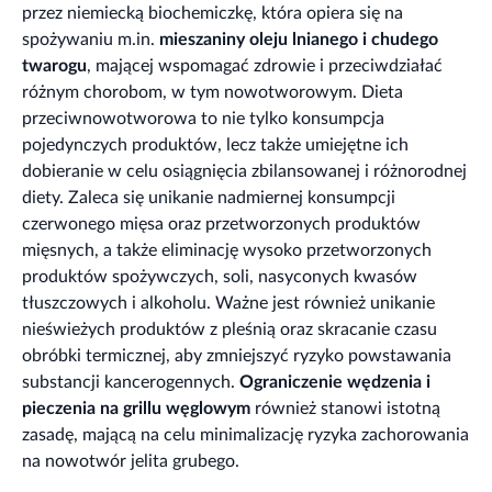
przez niemiecką biochemiczkę, która opiera się na
spożywaniu m.in.
mieszaniny oleju lnianego i chudego
twarogu
, mającej wspomagać zdrowie i przeciwdziałać
różnym chorobom, w tym nowotworowym. Dieta
przeciwnowotworowa to nie tylko konsumpcja
pojedynczych produktów, lecz także umiejętne ich
dobieranie w celu osiągnięcia zbilansowanej i różnorodnej
diety. Zaleca się unikanie nadmiernej konsumpcji
czerwonego mięsa oraz przetworzonych produktów
mięsnych, a także eliminację wysoko przetworzonych
produktów spożywczych, soli, nasyconych kwasów
tłuszczowych i alkoholu. Ważne jest również unikanie
nieświeżych produktów z pleśnią oraz skracanie czasu
obróbki termicznej, aby zmniejszyć ryzyko powstawania
substancji kancerogennych.
Ograniczenie wędzenia i
pieczenia na grillu węglowym
również stanowi istotną
zasadę, mającą na celu minimalizację ryzyka zachorowania
na nowotwór jelita grubego.