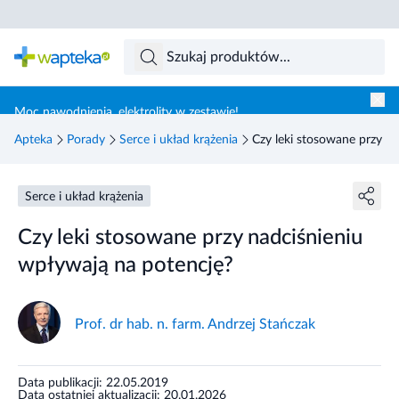
Skocz do treści głównej
Moc nawodnienia, elektrolity w zestawie!
Apteka
Porady
Serce i układ krążenia
Czy leki stosowane przy n
Serce i układ krążenia
Czy leki stosowane przy nadciśnieniu
wpływają na potencję?
Prof. dr hab. n. farm. Andrzej Stańczak
Data publikacji: 22.05.2019
Data ostatniej aktualizacji: 20.01.2026