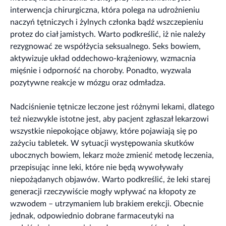
interwencja chirurgiczna, która polega na udrożnieniu
naczyń tętniczych i żylnych członka bądź wszczepieniu
protez do ciał jamistych. Warto podkreślić, iż nie należy
rezygnować ze współżycia seksualnego. Seks bowiem,
aktywizuje układ oddechowo-krążeniowy, wzmacnia
mięśnie i odporność na choroby. Ponadto, wyzwala
pozytywne reakcje w mózgu oraz odmładza.
Nadciśnienie tętnicze leczone jest różnymi lekami, dlatego
też niezwykle istotne jest, aby pacjent zgłaszał lekarzowi
wszystkie niepokojące objawy, które pojawiają się po
zażyciu tabletek. W sytuacji występowania skutków
ubocznych bowiem, lekarz może zmienić metodę leczenia,
przepisując inne leki, które nie będą wywoływały
niepożądanych objawów. Warto podkreślić, że leki starej
generacji rzeczywiście mogły wpływać na kłopoty ze
wzwodem – utrzymaniem lub brakiem erekcji. Obecnie
jednak, odpowiednio dobrane farmaceutyki na