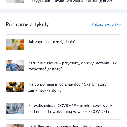
mierzyć? Jak prawidłowo zbadać saturację krwi?
Popularne artykuły
Zobacz wszystkie
Jak zapobiec przeziębieniu?
Zatrucie ciążowe – przyczyny, objawy, leczenie. Jak
rozpoznać gestozę?
Na co pomaga miód z nawłoci? Skarb natury
zamknięty w słoiku
Fluwoksamina a COVID-19 - przełomowe wyniki
badań nad fluwoksaminą w walce z COVID-19
Liczi, figa, mango, guawa, karambola – owoce