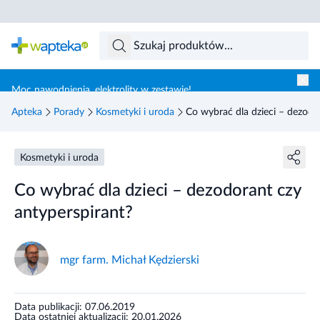
Skocz do treści głównej
Moc nawodnienia, elektrolity w zestawie!
Apteka
Porady
Kosmetyki i uroda
Co wybrać dla dzieci – dezodo
Kosmetyki i uroda
Co wybrać dla dzieci – dezodorant czy
antyperspirant?
mgr farm. Michał Kędzierski
Data publikacji: 07.06.2019
Data ostatniej aktualizacji: 20.01.2026