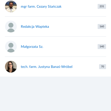
mgr farm. Cezary Stańczak
231
Redakcja Wapteka
160
Małgorzata Sz.
140
tech. farm. Justyna Banaś-Wróbel
70