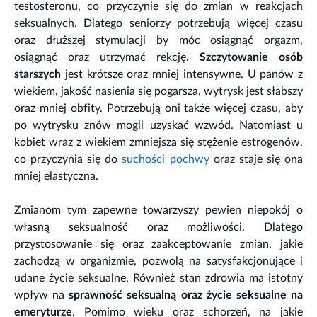
testosteronu, co przyczynie się do zmian w reakcjach
seksualnych. Dlatego seniorzy potrzebują więcej czasu
oraz dłuższej stymulacji by móc osiągnąć orgazm,
osiągnąć oraz utrzymać rekcję.
Szczytowanie osób
starszych
jest krótsze oraz mniej intensywne. U panów z
wiekiem, jakość nasienia się pogarsza, wytrysk jest słabszy
oraz mniej obfity. Potrzebują oni także więcej czasu, aby
po wytrysku znów mogli uzyskać wzwód. Natomiast u
kobiet wraz z wiekiem zmniejsza się stężenie estrogenów,
co przyczynia się do
suchości pochwy
oraz staje się ona
mniej elastyczna.
Zmianom tym zapewne towarzyszy pewien niepokój o
własną seksualność oraz możliwości. Dlatego
przystosowanie się oraz zaakceptowanie zmian, jakie
zachodzą w organizmie, pozwolą na satysfakcjonujące i
udane życie seksualne. Również stan zdrowia ma istotny
wpływ na
sprawność seksualną oraz życie seksualne na
emeryturze
. Pomimo wieku oraz schorzeń, na jakie