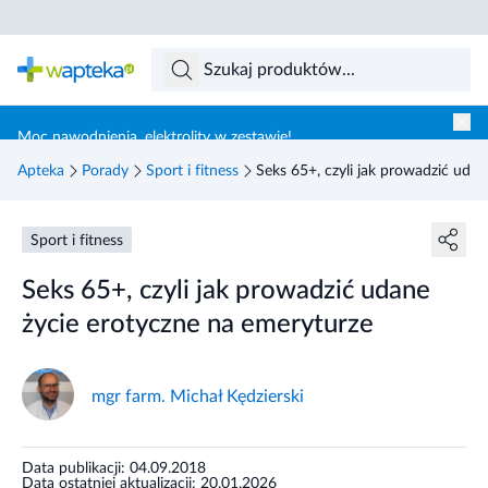
Skocz do treści głównej
Moc nawodnienia, elektrolity w zestawie!
Apteka
Porady
Sport i fitness
Seks 65+, czyli jak prowadzić uda
Sport i fitness
Seks 65+, czyli jak prowadzić udane
życie erotyczne na emeryturze
mgr farm. Michał Kędzierski
Data publikacji: 04.09.2018
Data ostatniej aktualizacji: 20.01.2026