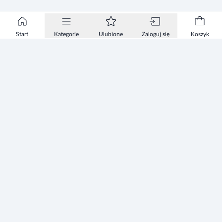
Start
Kategorie
Ulubione
Zaloguj się
Koszyk
Informacje
Zezwolenie
Regulamin Sklepu
Polityka Prywatności sklepu
Zużyty sprzęt elektryczny i elektroniczny