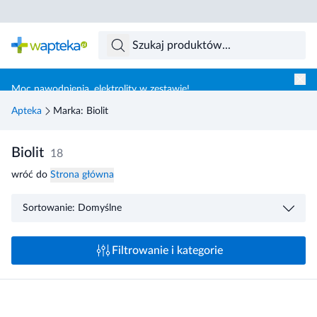
Skocz do treści głównej
Moc nawodnienia, elektrolity w zestawie!
Apteka
Marka: Biolit
Biolit
18
wróć do
Strona główna
Sortowanie: Domyślne
Filtrowanie i kategorie