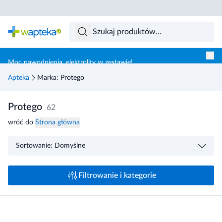
Skocz do treści głównej
Moc nawodnienia, elektrolity w zestawie!
Apteka
Marka: Protego
Protego
62
wróć do
Strona główna
Sortowanie: Domyślne
Filtrowanie i kategorie