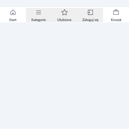
Start
Kategorie
Ulubione
Zaloguj się
Koszyk
Informacje
Zezwolenie
Regulamin Sklepu
Polityka Prywatności sklepu
Zużyty sprzęt elektryczny i elektroniczny