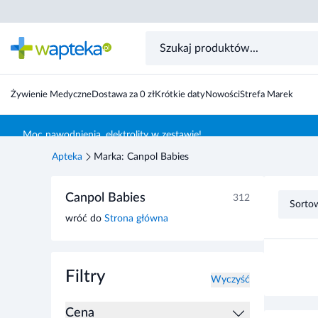
Żywienie Medyczne
Dostawa za 0 zł
Krótkie daty
Nowości
Strefa Marek
Skocz do treści głównej
Moc nawodnienia, elektrolity w zestawie!
Apteka
Marka: Canpol Babies
Przejdź do listy produktów
Canpol Babies
312
Sorto
wróć do
Strona główna
Filtry
Wyczyść
Cena