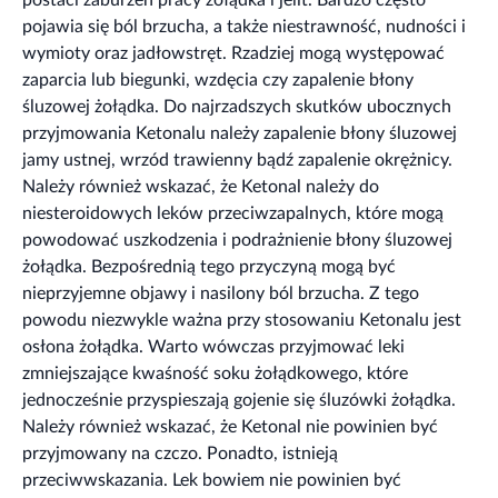
pojawia się ból brzucha, a także niestrawność, nudności i
wymioty oraz jadłowstręt. Rzadziej mogą występować
zaparcia lub biegunki, wzdęcia czy zapalenie błony
śluzowej żołądka. Do najrzadszych skutków ubocznych
przyjmowania Ketonalu należy zapalenie błony śluzowej
jamy ustnej, wrzód trawienny bądź zapalenie okrężnicy.
Należy również wskazać, że Ketonal należy do
niesteroidowych leków przeciwzapalnych, które mogą
powodować uszkodzenia i podrażnienie błony śluzowej
żołądka. Bezpośrednią tego przyczyną mogą być
nieprzyjemne objawy i nasilony ból brzucha. Z tego
powodu niezwykle ważna przy stosowaniu Ketonalu jest
osłona żołądka. Warto wówczas przyjmować leki
zmniejszające kwaśność soku żołądkowego, które
jednocześnie przyspieszają gojenie się śluzówki żołądka.
Należy również wskazać, że Ketonal nie powinien być
przyjmowany na czczo. Ponadto, istnieją
przeciwwskazania. Lek bowiem nie powinien być