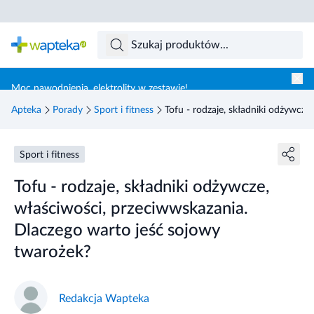
Skocz do treści głównej
Moc nawodnienia, elektrolity w zestawie!
Apteka
Porady
Sport i fitness
Tofu - rodzaje, składniki odżywcz
Sport i fitness
Tofu - rodzaje, składniki odżywcze,
właściwości, przeciwwskazania.
Dlaczego warto jeść sojowy
twarożek?
Redakcja Wapteka