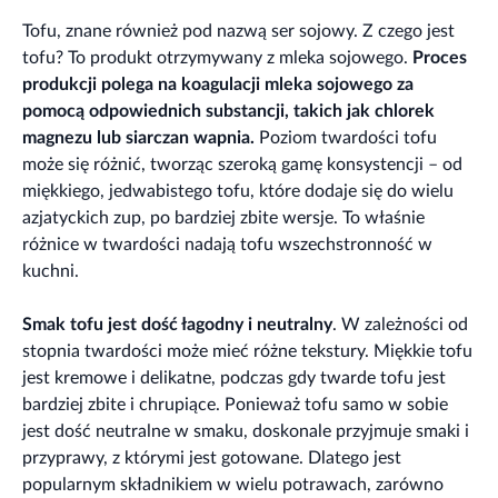
Tofu, znane również pod nazwą ser sojowy. Z czego jest
tofu? To produkt otrzymywany z mleka sojowego.
Proces
produkcji polega na koagulacji mleka sojowego za
pomocą odpowiednich substancji, takich jak chlorek
magnezu lub siarczan wapnia.
Poziom twardości tofu
może się różnić, tworząc szeroką gamę konsystencji – od
miękkiego, jedwabistego tofu, które dodaje się do wielu
azjatyckich zup, po bardziej zbite wersje. To właśnie
różnice w twardości nadają tofu wszechstronność w
kuchni.
Smak tofu jest dość łagodny i neutralny
. W zależności od
stopnia twardości może mieć różne tekstury. Miękkie tofu
jest kremowe i delikatne, podczas gdy twarde tofu jest
bardziej zbite i chrupiące. Ponieważ tofu samo w sobie
jest dość neutralne w smaku, doskonale przyjmuje smaki i
przyprawy, z którymi jest gotowane. Dlatego jest
popularnym składnikiem w wielu potrawach, zarówno