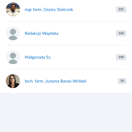
mgr farm. Cezary Stańczak
231
Redakcja Wapteka
160
Małgorzata Sz.
140
tech. farm. Justyna Banaś-Wróbel
70