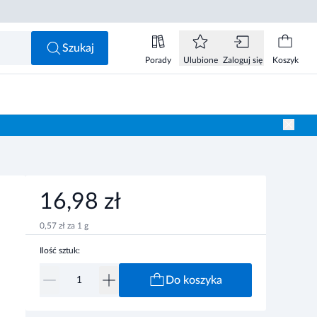
16,98 zł
Do koszyka
Szukaj
Porady
Ulubione
Zaloguj się
Koszyk
16,98 zł
0,57 zł za 1 g
Ilość sztuk:
Do koszyka