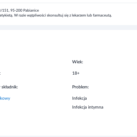
oczami. Nie stosować na uszkodzone błony
inien być stosowany z innymi preparatami o
:
Wiek:
t
18+
 składnik:
Problem:
ekowy
Infekcja
Infekcja intymna