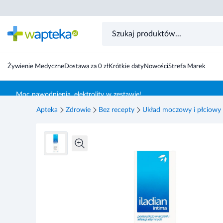
Iladian Intima, żel na podrażnienia intymne, 30 g
Żywienie Medyczne
Dostawa za 0 zł
Krótkie daty
Nowości
Strefa Marek
Skocz do treści głównej
Moc nawodnienia, elektrolity w zestawie!
Apteka
Zdrowie
Bez recepty
Układ moczowy i płciowy