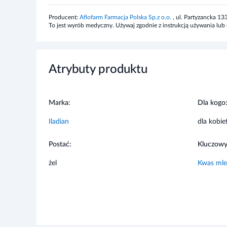
którykolwiek ze składników wyrobu. Unikać kontaktu z 
śluzowe i skórę. Wyrób medyczny lladian intima nie pow
Atrybuty produktu
podobnym działaniu.
Marka:
Dla kogo
Iladian
dla kobie
Postać:
Kluczowy
żel
Kwas ml
Chętnie kupowane