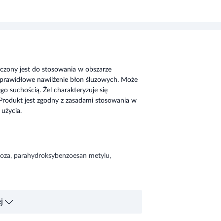
czony jest do stosowania w obszarze
c prawidłowe nawilżenie błon śluzowych. Może
suchością. Żel charakteryzuje się
 Produkt jest zgodny z zasadami stosowania w
użycia.
uloza, parahydroksybenzoesan metylu,
j
33/151, 95-200 Pabianice
tykietą. W razie wątpliwości skonsultuj się z lekarzem lub farmaceutą.
 stosować w przypadku uczulenia na