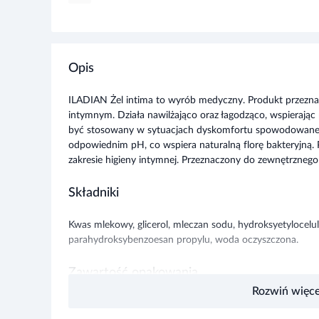
Opis
ILADIAN Żel intima to wyrób medyczny. Produkt przezna
intymnym. Działa nawilżająco oraz łagodząco, wspierają
być stosowany w sytuacjach dyskomfortu spowodowanego 
odpowiednim pH, co wspiera naturalną florę bakteryjną.
zakresie higieny intymnej. Przeznaczony do zewnętrznego 
Składniki
Kwas mlekowy, glicerol, mleczan sodu, hydroksyetylocel
parahydroksybenzoesan propylu, woda oczyszczona.
Zawartość opakowania
Rozwiń więce
30 g
Ostrzeżenia i środki ostrożności
Producent:
Aflofarm Farmacja Polska Sp.z o.o.
, ul. Partyzancka 1
To jest wyrób medyczny. Używaj zgodnie z instrukcją używania lub e
Ostrzeżenia specjalne i zalecane środki ostrożności: Nie