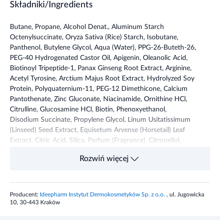
Składniki/Ingredients
Butane, Propane, Alcohol Denat., Aluminum Starch
Octenylsuccinate, Oryza Sativa (Rice) Starch, Isobutane,
Panthenol, Butylene Glycol, Aqua (Water), PPG-26-Buteth-26,
PEG-40 Hydrogenated Castor Oil, Apigenin, Oleanolic Acid,
Biotinoyl Tripeptide-1, Panax Ginseng Root Extract, Arginine,
Acetyl Tyrosine, Arctium Majus Root Extract, Hydrolyzed Soy
Protein, Polyquaternium-11, PEG-12 Dimethicone, Calcium
Pantothenate, Zinc Gluconate, Niacinamide, Ornithine HCl,
Citrulline, Glucosamine HCl, Biotin, Phenoxyethanol,
Disodium Succinate, Propylene Glycol, Linum Usitatissimum
(Linseed) Seed Extract, Equisetum Arvense (Horsetail) Leaf
Extract, Citric Acid, Silica, Parfum (Fragrance), Citronellol,
Hexyl Cinnamal, Linalool.
Rozwiń więcej
Przeznaczenie produktu
Producent:
Ideepharm Instytut Dermokosmetyków Sp. z o.o.
, ul. Jugowicka
Suchy szampon przeciw wypadaniu włosów Farmona Radical
10, 30-443 Kraków
med to specjalistyczny preparat przeznaczony do
błyskawicznego oczyszczania skóry głowy, odświeżenia oraz