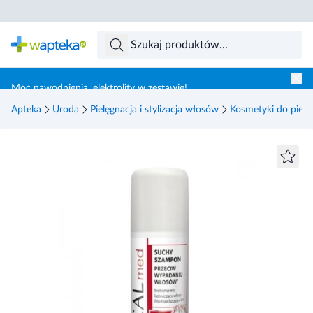
Skocz do treści głównej
Moc nawodnienia, elektrolity w zestawie!
Apteka
Uroda
Pielęgnacja i stylizacja włosów
Kosmetyki do pielę