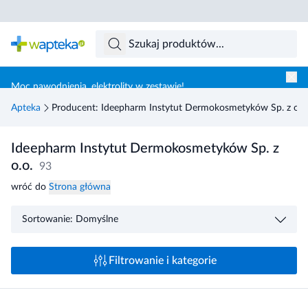
Skocz do treści głównej
Moc nawodnienia, elektrolity w zestawie!
Apteka
Producent: Ideepharm Instytut Dermokosmetyków Sp. z o.o
Ideepharm Instytut Dermokosmetyków Sp. z
o.o.
93
wróć do
Strona główna
Sortowanie: Domyślne
Filtrowanie i kategorie