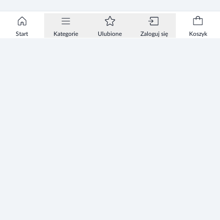
Start
Kategorie
Ulubione
Zaloguj się
Koszyk
Informacje
Zezwolenie
Regulamin Sklepu
Polityka Prywatności sklepu
Zużyty sprzęt elektryczny i elektroniczny