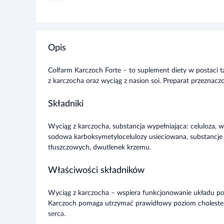
Opis
Colfarm Karczoch Forte – to suplement diety w postaci t
z karczocha oraz wyciąg z nasion soi. Preparat przeznacz
Składniki
Wyciąg z karczocha, substancja wypełniająca: celuloza, wy
sodowa karboksymetylocelulozy usieciowana, substancje
tłuszczowych, dwutlenek krzemu.
Właściwości składników
Wyciąg z karczocha – wspiera funkcjonowanie układu po
Karczoch pomaga utrzymać prawidłowy poziom cholesterol
serca.
Zalecane dzienne spożycie