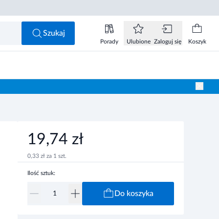
19,74 zł
Do koszyka
Szukaj
Porady
Ulubione
Zaloguj się
Koszyk
19,74 zł
0,33 zł za 1 szt.
Ilość sztuk:
Do koszyka