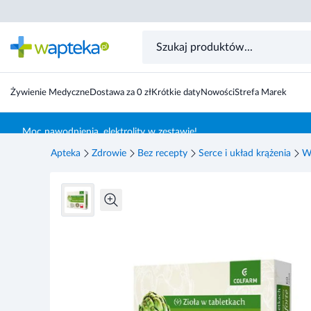
Colfarm Karczoch Forte 60 tabletek
Żywienie Medyczne
Dostawa za 0 zł
Krótkie daty
Nowości
Strefa Marek
Skocz do treści głównej
Moc nawodnienia, elektrolity w zestawie!
Apteka
Zdrowie
Bez recepty
Serce i układ krążenia
W