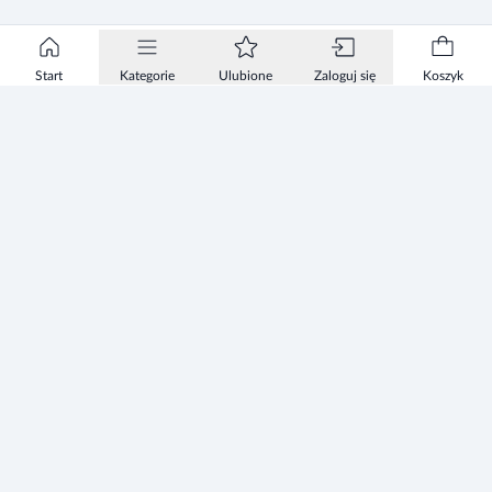
Start
Kategorie
Ulubione
Zaloguj się
Koszyk
Informacje
Zezwolenie
Regulamin Sklepu
Polityka Prywatności sklepu
Zużyty sprzęt elektryczny i elektroniczny