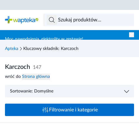
Skocz do treści głównej
Moc nawodnienia, elektrolity w zestawie!
Apteka
Kluczowy składnik: Karczoch
Karczoch
147
wróć do
Strona główna
Sortowanie: Domyślne
Filtrowanie i kategorie