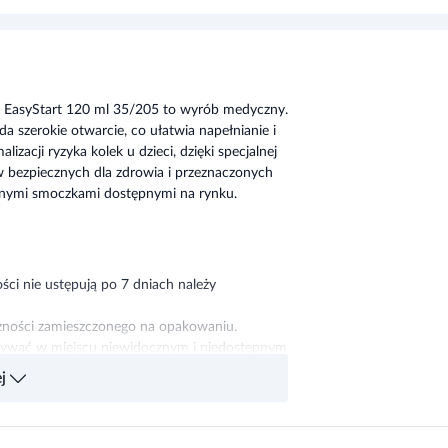
EasyStart 120 ml 35/205 to wyrób medyczny.
a szerokie otwarcie, co ułatwia napełnianie i
izacji ryzyka kolek u dzieci, dzięki specjalnej
w bezpiecznych dla zdrowia i przeznaczonych
óżnymi smoczkami dostępnymi na rynku.
ości nie ustępują po 7 dniach należy
żności zamieszczonego na opakowaniu.
howywać w miejscu niewidocznym i niedostępnym
j
dnik produktu.
niem powinny skonsultować się z lekarzem lub