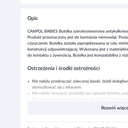
Opis
CANPOL BABIES Butelka szerokootworowa antykolkowa 
Produkt przeznaczony jest do karmienia niemowląt. Posiad
czyszczenie. Butelka została zaprojektowana w celu minimal
konstrukcji odpowietrzającej. Wykonana jest z materiałó
do kontaktu z żywnością. Butelka jest kompatybilna z r
Ostrzeżenia i środki ostrożności
Nie należy przekraczać zalecanej dawki. Jeżeli dolegliw
skonsultować się z lekarzem.
Nie należy stosować produktu po upływie terminu wa
Nie zaleca się stosowania preparatu u dzieci. Przec
dla dzieci.
Rozwiń więce
Nie stosować u osób uczulonych na którykolwiek skła
Kobiety w ciąży lub karmiące piersią przed zastosowa
farmaceutą.
Producent:
Canpol Sp. z.o.o.
, ul. Puławska 430, 02-884 Warszawa