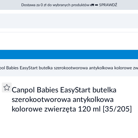
Dostawa za 0 zł do wybranych produktów 🚛 ➡️ SPRAWDŹ
kolkowa kolorowe zwierzęta 120 ml [35/205]
ol Babies EasyStart butelka szerokootworowa antykolkowa kolorowe zw
Canpol Babies EasyStart butelka
szerokootworowa antykolkowa
kolorowe zwierzęta 120 ml [35/205]