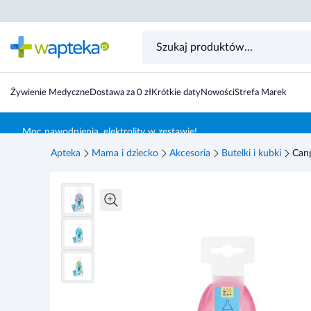
Canpol Babies EasyStart butelka szerokootworowa anty
Żywienie Medyczne
Dostawa za 0 zł
Krótkie daty
Nowości
Strefa Marek
Skocz do treści głównej
Moc nawodnienia, elektrolity w zestawie!
Apteka
Mama i dziecko
Akcesoria
Butelki i kubki
Canp