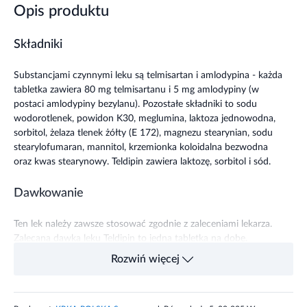
Opis produktu
Składniki
Substancjami czynnymi leku są telmisartan i amlodypina - każda
tabletka zawiera 80 mg telmisartanu i 5 mg amlodypiny (w
postaci amlodypiny bezylanu). Pozostałe składniki to sodu
wodorotlenek, powidon K30, meglumina, laktoza jednowodna,
sorbitol, żelaza tlenek żółty (E 172), magnezu stearynian, sodu
stearylofumaran, mannitol, krzemionka koloidalna bezwodna
oraz kwas stearynowy. Teldipin zawiera laktozę, sorbitol i sód.
Dawkowanie
Ten lek należy zawsze stosować zgodnie z zaleceniami lekarza.
Zalecana dawka leku Teldipin to jedna tabletka na dobę.
Rozwiń więcej
Działanie
Teldipin zawiera 2 substancje czynne
telmisartan i amlodypinę.