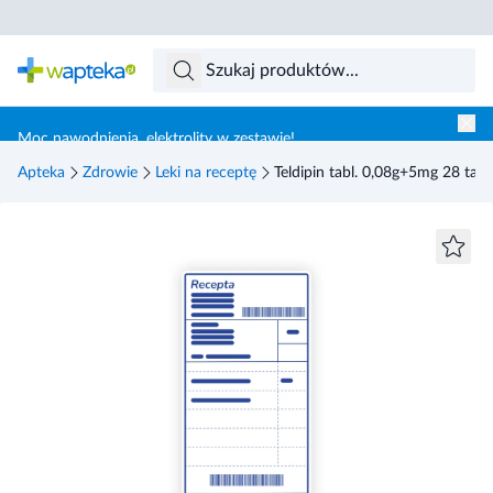
Skocz do treści głównej
Moc nawodnienia, elektrolity w zestawie!
Apteka
Zdrowie
Leki na receptę
Teldipin tabl. 0,08g+5mg 28 tabl.