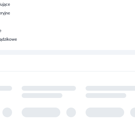
eryjne
e
rądzikowe