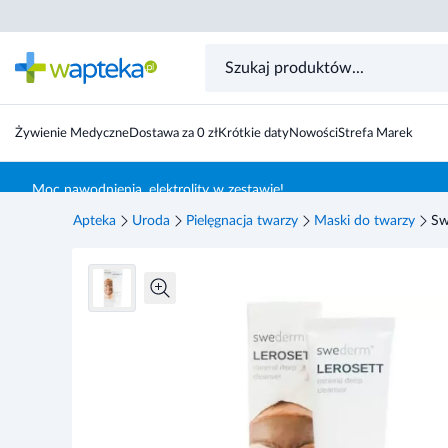
Swederm Lerosett maska oczyszczająca do twarzy 70 ml
Żywienie Medyczne
Dostawa za 0 zł
Krótkie daty
Nowości
Strefa Marek
Skocz do treści głównej
Moc nawodnienia, elektrolity w zestawie!
Apteka
Uroda
Pielęgnacja twarzy
Maski do twarzy
Sw