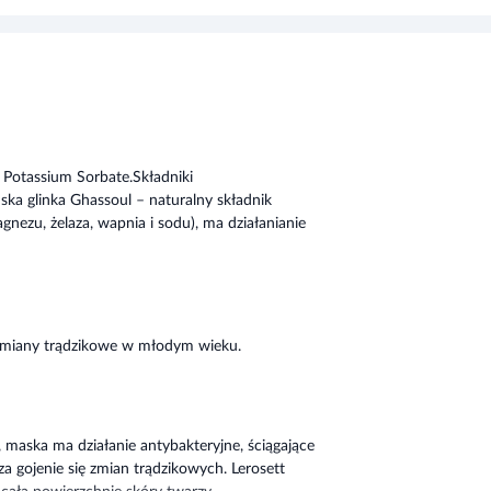
 Potassium Sorbate.Składniki
ka glinka Ghassoul – naturalny składnik
gnezu, żelaza, wapnia i sodu), ma działanianie
 zmiany trądzikowe w młodym wieku.
, maska ma działanie antybakteryjne, ściągające
za gojenie się zmian trądzikowych. Lerosett
ałą powierzchnię skóry twarzy.