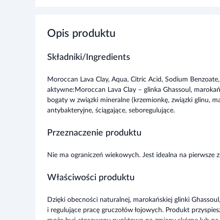
Opis produktu
Składniki/Ingredients
Moroccan Lava Clay, Aqua, Citric Acid, Sodium Benzoate,
aktywne:Moroccan Lava Clay – glinka Ghassoul, marokańs
bogaty w związki mineralne (krzemionkę, związki glinu, ma
antybakteryjne, ściągające, seboregulujące.
Przeznaczenie produktu
Nie ma ograniczeń wiekowych. Jest idealna na pierwsze
Właściwości produktu
Dzięki obecności naturalnej, marokańskiej glinki Ghassoul
i regulujące pracę gruczołów łojowych. Produkt przyspies
może być stosowany punktowo na zmiany skórne lub na c