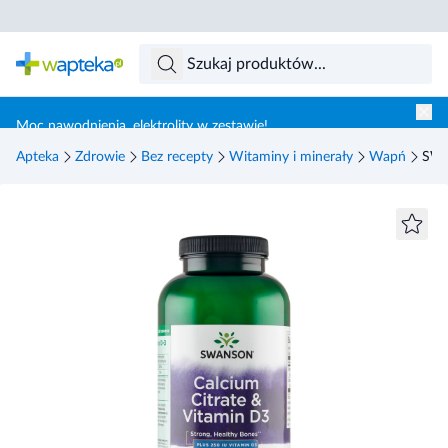
Skocz do treści głównej
Moc nawodnienia, elektrolity w zestawie!
Apteka
Zdrowie
Bez recepty
Witaminy i minerały
Wapń
SWA