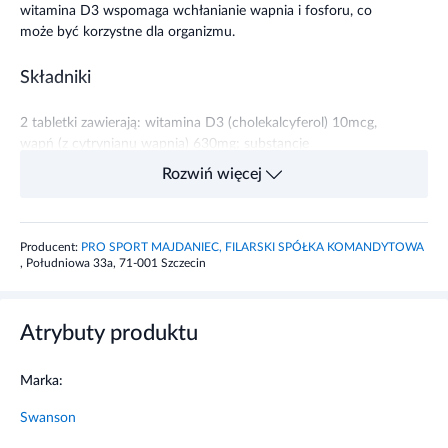
witamina D3 wspomaga wchłanianie wapnia i fosforu, co
może być korzystne dla organizmu.
Składniki
2 tabletki zawierają: witamina D3 (cholekalcyferol) 10mcg,
wapń (z cytrynianu wapnia) 630mg; substancje
pomocnicze.
Rozwiń więcej
Zalecane dzienne spożycie
Producent:
PRO SPORT MAJDANIEC, FILARSKI SPÓŁKA KOMANDYTOWA
2 tabletki dziennie. Nie przekraczać zalecanej porcji do
, Południowa 33a, 71-001 Szczecin
spożycia w ciągu dnia.
Ostrzeżenia dotyczące bezpieczeństwa
Atrybuty produktu
Produkt nie jest wskazany dla kobiet w ciąży i karmiących.
Marka:
Swanson