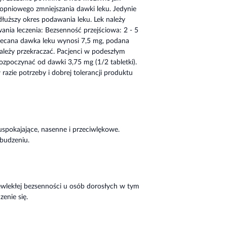
stopniowego zmniejszania dawki leku. Jedynie
dłuższy okres podawania leku. Lek należy
nia leczenia: Bezsenność przejściowa: 2 - 5
Zalecana dawka leku wynosi 7,5 mg, podana
ależy przekraczać. Pacjenci w podeszłym
ozpoczynać od dawki 3,75 mg (1/2 tabletki).
azie potrzeby i dobrej tolerancji produktu
uspokajające, nasenne i przeciwlękowe.
budzeniu.
zewlekłej bezsenności u osób dorosłych w tym
enie się.