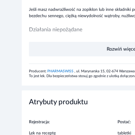
Jeśli masz nadwrażliwość na zopiklon lub inne składniki
bezdechu sennego, ciężką niewydolność wątroby, nużliwo
Działania niepożądane
Do najczęstszych działań niepożądanych jest gorzki smak 
Rozwiń więce
zawroty głowy, uczucie senności, zaburzenia ze strony 
nudności, suchość w jamie ustnej) oraz reakcje alergiczn
Ostrzeżenia i środki ostrożności
Producent:
PHARMASWISS
, ul. Marynarska 15, 02-674 Warszawa
To jest lek. Dla bezpieczeństwa stosuj go zgodnie z ulotką dołąc
To jest lek. Dla bezpieczeństwa stosuj go zgodnie z ulot
maksymalnej dawki leku. W przypadku wątpliwości skonsul
Atrybuty produktu
Stosowanie innych leków
Jeżeli przyjmujesz inne leki wpływające na aktywność 
Rejestracja:
Postać:
poinformować lekarza o wszystkich ostatnio przyjmowan
recepty.
Lek na receptę
tabletki