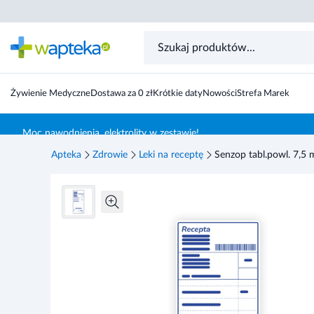
Żywienie Medyczne
Dostawa za 0 zł
Krótkie daty
Nowości
Strefa Marek
Skocz do treści głównej
Moc nawodnienia, elektrolity w zestawie!
Apteka
Zdrowie
Leki na receptę
Senzop tabl.powl. 7,5 